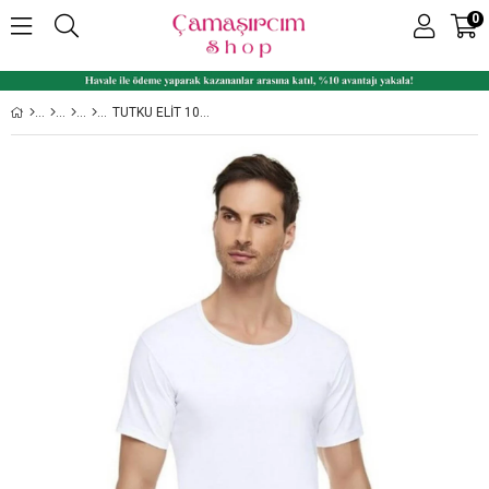
0
TUTKU ELIT 1002 %100 PAMUK BISIKLET YAKA ERKEK FANILA KISA KOLLU