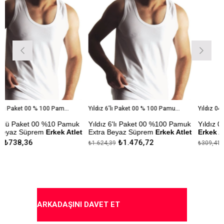
Yıldız 3'lü Paket 00 % 100 Pamuk Extra Beyaz Süprem Erkek Atlet
Yıldız 6'lı Paket 00 % 100 Pamuk Extra Beyaz Süprem Erkek Atlet
 00 %10 Pamuk
Yıldız 6'lı Paket 00 %100 Pamuk
Yıldız 04 %100 Pa
em
Erkek Atlet
Extra Beyaz Süprem
Erkek Atlet
Erkek Atlet
₺1.476,72
₺281,28
₺1.624,39
₺309,41
esti
Çekmezlik Sanfor Testi
Çekmezlik Sanfor Te
Yapılmıştır.
Yapılmıştır.
çeneği
Kapıda Ödeme Seçeneği
Kapıda Ödeme Seçe
ARKADAŞINI DAVET ET