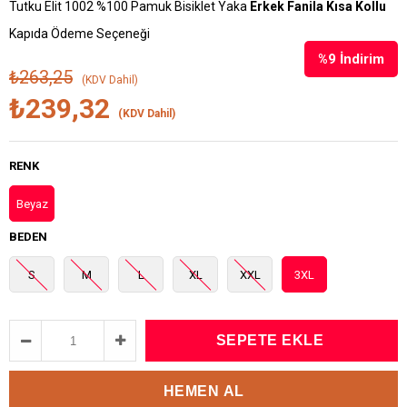
Tutku Elit 1002 %100 Pamuk Bisiklet Yaka
Erkek Fanila Kısa Kollu
Kapıda Ödeme Seçeneği
%
9
İndirim
₺263,25
(KDV Dahil)
₺239,32
(KDV Dahil)
RENK
Beyaz
BEDEN
S
M
L
XL
XXL
3XL