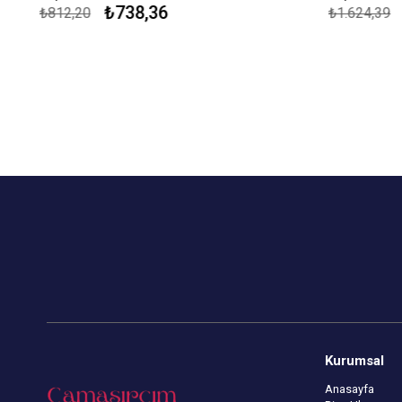
₺738,36
₺812,20
₺1.624,39
Çekmezlik Sanfor Testi Yapılmıştır.
Çekmezlik San
Kapıda Ödeme Seçeneği
Kapıda Öde
Kurumsal
Anasayfa