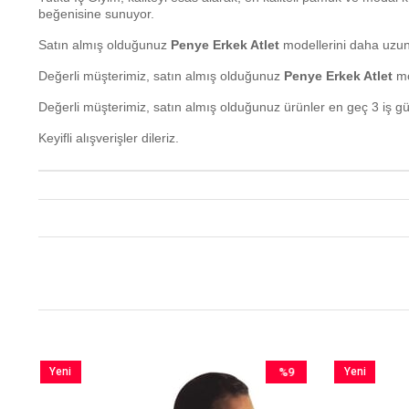
beğenisine sunuyor.
Satın almış olduğunuz
Penye Erkek Atlet
modellerini daha uzun 
Değerli müşterimiz, satın almış olduğunuz
Penye Erkek Atlet
mo
Değerli müşterimiz, satın almış olduğunuz ürünler en geç 3 iş g
Keyifli alışverişler dileriz.
Yeni
%9
Yeni
im
Ürün
İndirim
Ürün