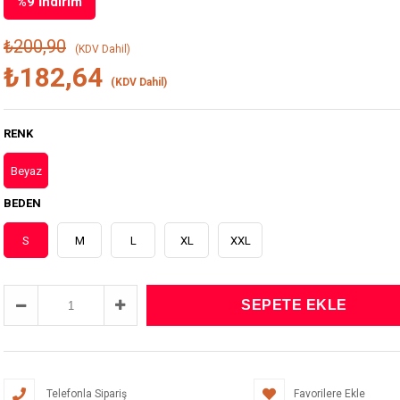
%
9
İndirim
₺200,90
(KDV Dahil)
₺182,64
(KDV Dahil)
RENK
Beyaz
BEDEN
S
M
L
XL
XXL
Telefonla Sipariş
Favorilere Ekle