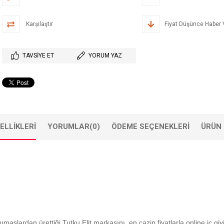
Karşılaştır
Fiyat Düşünce Haber 
TAVSIYE ET
YORUM YAZ
ELLIKLERI
YORUMLAR
(0)
ÖDEME SEÇENEKLERI
ÜRÜN 
kumaşlardan ürettiği Tutku Elit markasını, en cazip fiyatlarla online iç