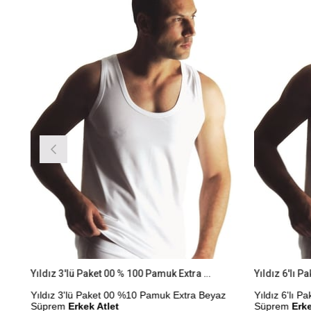
irim
%9İndirim
Yıldız 3'lü Paket 00 % 100 Pamuk Extra Beyaz Süprem Erkek Atlet
Yıldız 3'lü Paket 00 %10 Pamuk Extra Beyaz
Yıldız 6'lı 
Süprem
Erkek Atlet
Süprem
Erke