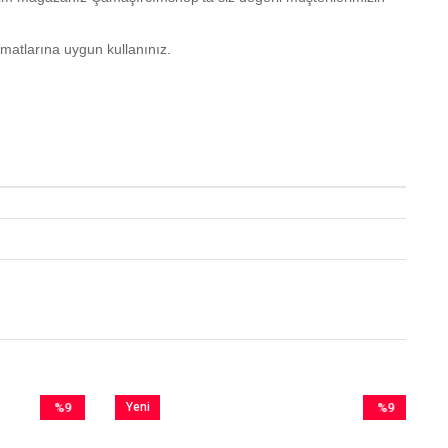
matlarına uygun kullanınız.
%9
Yeni
%9
İndirim
Ürün
İndirim