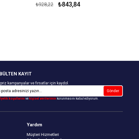
r.
₺843,84
₺928,22
Çekmezlik Sanfor Testi Yapılmıştır.
Kapıda Ödeme Seçeneği
BÜLTEN KAYIT
priz kampanyalar ve fırsatlar için kaydol.
Gönder
Üyelik koşullarını
ve
kişisel verilerimin
korunmasını kabul ediyorum.
Yardım
Müşteri Hizmetleri