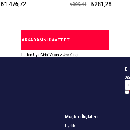
Çekmezlik Sanfor Testi Yapılmıştı
₺1.476,72
₺281,28
₺309,41
for Testi Yapılmıştır.
Kapıda Ödeme Seçeneği
me Seçeneği
ARKADAŞINI DAVET ET
Lütfen Üye Girişi Yapınız
Üye Girişi
E-
Sür
Müşteri İlişkileri
Üyelik