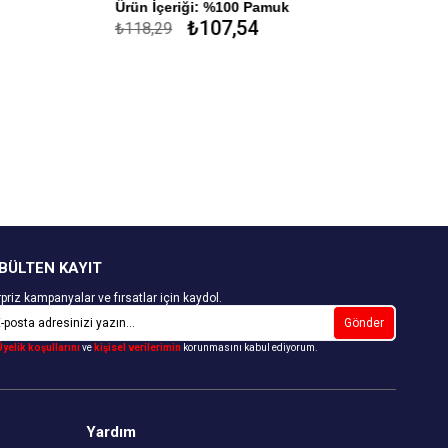
Ürün İçeriği: %100 Pamuk
₺107,54
₺118,29
BÜLTEN KAYIT
priz kampanyalar ve fırsatlar için kaydol.
Gönder
Üyelik koşullarını
ve
kişisel verilerimin
korunmasını kabul ediyorum.
Yardım