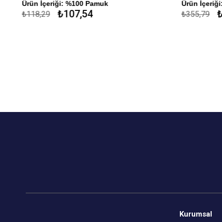
Ürün İçeriği: %100 Pamuk
Ürün İçeriğ
₺107,54
₺
₺118,29
₺355,79
Kurumsal