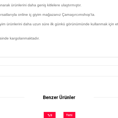
unarak ürünlerini daha geniş kitlelere ulaştırmıştır.
fırsatlarıyla online iç giyim mağazanız Çamaşırcımshop'ta.
yim ürünlerini daha uzun süre ilk günkü görünümünde kullanmak için eti
risinde kargolanmaktadır.
Benzer Ürünler
%9
Yeni