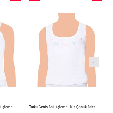
İndirim
Ürün
İndirim
%9İndirim
%9İndirim
Tutku 6'lı Paket İp Askı Kız Çocuk İşlemeli Atlet
Tutku Geniş Askı İşlemeli Kız Çocuk Atlet