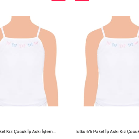
İndirim
Ürün
%9İndirim
Tutku 3'lü Paket Kız Çocuk İp Askı İşlemeli Atlet