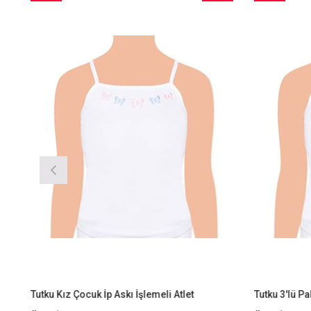
im
Ürün
İndirim
Ürün
irim
%9İndirim
Tutku Kız Çocuk İp Askı İşlemeli Atlet