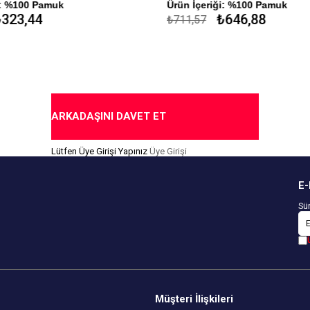
i: %100 Pamuk
Ürün İçeriği: %100 Pamuk
323,44
₺646,88
₺711,57
ARKADAŞINI DAVET ET
Lütfen Üye Girişi Yapınız
Üye Girişi
E-
Sür
Müşteri İlişkileri