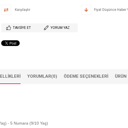
Karşılaştır
Fiyat Düşünce Haber 
TAVSIYE ET
YORUM YAZ
ELLIKLERI
YORUMLAR
(0)
ÖDEME SEÇENEKLERI
ÜRÜN 
Yaş) - 5 Numara (9/10 Yaş)