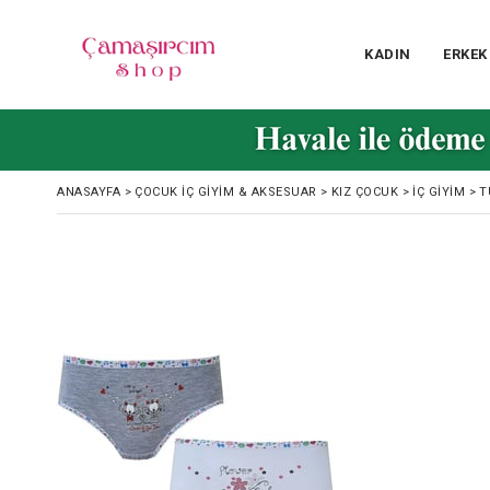
KADIN
ERKEK
ANASAYFA
>
ÇOCUK İÇ GIYIM & AKSESUAR
>
KIZ ÇOCUK
>
İÇ GIYIM
>
T