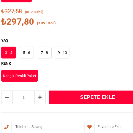
₺327,58
(KDV Dahil)
₺297,80
(KDV Dahil)
YAŞ
3 - 4
5 - 6
7 - 8
9 - 10
RENK
Karışık Renkli Paket
Telefonla Sipariş
Favorilere Ekle