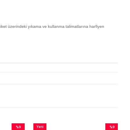
ket üzerindeki yıkama ve kullanma talimatlarına harfiyen
%9
Yeni
%9