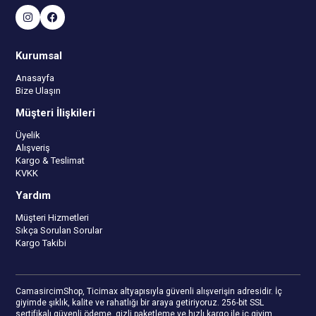
Kurumsal
Anasayfa
Bize Ulaşın
Müşteri İlişkileri
Üyelik
Alışveriş
Kargo & Teslimat
KVKK
Yardım
Müşteri Hizmetleri
Sıkça Sorulan Sorular
Kargo Takibi
CamasircimShop, Ticimax altyapısıyla güvenli alışverişin adresidir. İç
giyimde şıklık, kalite ve rahatlığı bir araya getiriyoruz. 256-bit SSL
sertifikalı güvenli ödeme, gizli paketleme ve hızlı kargo ile iç giyim