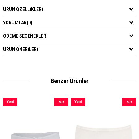
ÜRÜN ÖZELLIKLERI
YORUMLAR
(0)
ÖDEME SEÇENEKLERI
ÜRÜN ÖNERILERI
Benzer Ürünler
Yeni
%9
Yeni
%9
Y
Ürün
İndirim
Ürün
İndirim
Ü
%9İndirim
%9İndirim