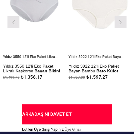
Yıldız 3550 12'li Eko Paket Likralı Kaşkorse Bayan Bikini Külot
Yıldız 3922 12'li Eko Paket Bayan Bambu Bato Külot
ıldız 3550 12'li Eko Paket
Yıldız 3922 12'li Eko Paket
Yıl
ikralı Kaşkorse
Bayan Bikini
Bayan Bambu
Bato Külot
Be
ülot
₺1.356,17
₺1.597,27
1.491,79
₺1.757,00
₺14
Çekmezlik Sanfor Testi
Çek
ekmezlik Sanfor Testi
Yapılmıştır
Yap
apılmıştır
Kapıda Ödeme Seçeneği
Ka
apıda Ödeme Seçeneği
ARKADAŞINI DAVET ET
Lütfen Üye Girişi Yapınız
Üye Girişi