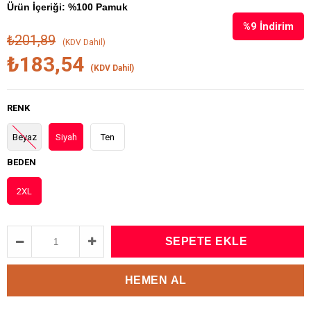
Ürün İçeriği: %100 Pamuk
%
9
İndirim
₺201,89
(KDV Dahil)
₺183,54
(KDV Dahil)
RENK
Beyaz
Siyah
Ten
BEDEN
2XL