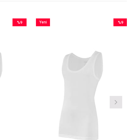
%9
Yeni
%9
İndirim
Ürün
İndirim
%9İndirim
%9İndirim