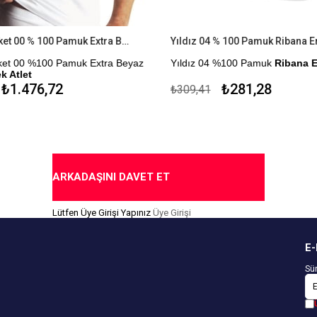
Yıldız 6'lı Paket 00 % 100 Pamuk Extra Beyaz Süprem Erkek Atlet
Yıldız 04 % 100 Pamuk Ribana Er
Paket 00 %100 Pamuk Extra Beyaz
Yıldız 04 %100 Pamuk
Ribana E
k Atlet
Çekmezlik Sanfor Testi Yapılmıştı
₺1.476,72
₺281,28
₺309,41
for Testi Yapılmıştır.
Kapıda Ödeme Seçeneği
me Seçeneği
ARKADAŞINI DAVET ET
Lütfen Üye Girişi Yapınız
Üye Girişi
E-
Sür