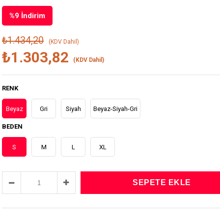
%
9
İndirim
₺1.434,20
(KDV Dahil)
₺1.303,82
(KDV Dahil)
RENK
Beyaz
Gri
Siyah
Beyaz-Siyah-Gri
BEDEN
S
M
L
XL