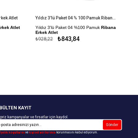
kek Atlet
Yıldız 3'lü Paket 04 % 100 Pamuk Ribana Erkek Atlet
rkek Atlet
Yıldız 3'lü Paket 04 %100 Pamuk
Ribana
Erkek Atlet
r.
₺843,84
₺928,22
Çekmezlik Sanfor Testi Yapılmıştır.
Kapıda Ödeme Seçeneği
BÜLTEN KAYIT
priz kampanyalar ve fırsatlar için kaydol.
Gönder
Üyelik koşullarını
ve
kişisel verilerimin
korunmasını kabul ediyorum.