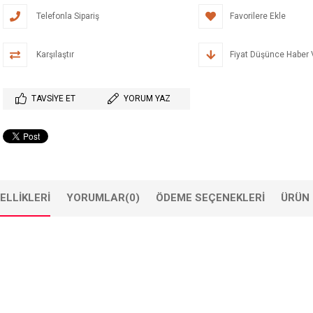
Telefonla Sipariş
Favorilere Ekle
Karşılaştır
Fiyat Düşünce Haber 
TAVSIYE ET
YORUM YAZ
ELLIKLERI
YORUMLAR
(0)
ÖDEME SEÇENEKLERI
ÜRÜN 