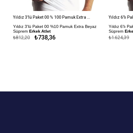
Yıldız 3'lü Paket 00 % 100 Pamuk Extra Beyaz Süprem Erkek Atlet
Yıldız 3'lü Paket 00 %10 Pamuk Extra Beyaz
Yıldız 6'lı 
Süprem
Erkek Atlet
Süprem
Erke
₺738,36
₺812,20
₺1.624,39
Çekmezlik Sanfor Testi Yapılmıştır.
Çekmezlik San
Kapıda Ödeme Seçeneği
Kapıda Öde