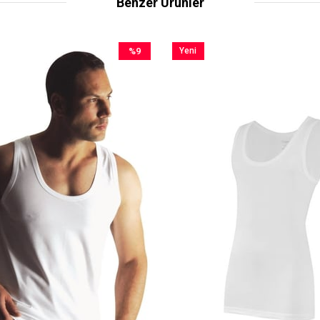
Benzer Ürünler
%9
Yeni
İndirim
Ürün
%9İndirim