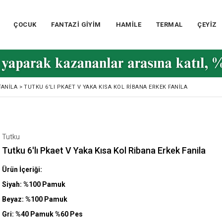
ÇOCUK
FANTAZİ GİYİM
HAMİLE
TERMAL
ÇEYİZ
FANILA
>
TUTKU 6'LI PKAET V YAKA KISA KOL RIBANA ERKEK FANILA
Tutku
Tutku 6'lı Pkaet V Yaka Kısa Kol Ribana Erkek Fanila
Ürün İçeriği:
Siyah: %100 Pamuk
Beyaz: %100 Pamuk
Gri: %40 Pamuk %60 Pes