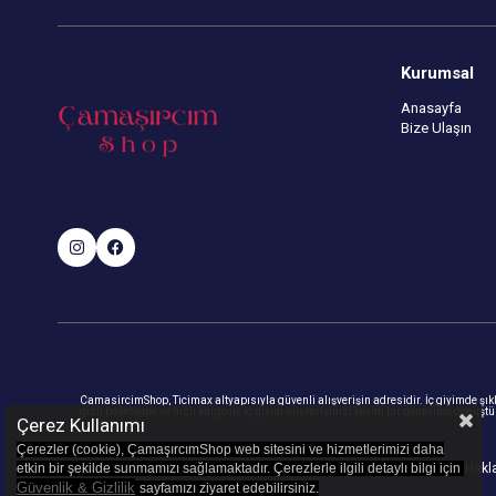
Kurumsal
Anasayfa
Bize Ulaşın
CamasircimShop, Ticimax altyapısıyla güvenli alışverişin adresidir. İç giyimde şıklık
gizli paketleme ve hızlı kargo ile iç giyim alışverişinizi keyifli bir deneyime dönüşt
Çerez Kullanımı
Çerezler (cookie), ÇamaşırcımShop web sitesini ve hizmetlerimizi daha
etkin bir şekilde sunmamızı sağlamaktadır. Çerezlerle ilgili detaylı bilgi için
© 2023
camasircimshop.com
- Tüm Haklar
Güvenlik & Gizlilik
sayfamızı z
iyaret edebilirsiniz.