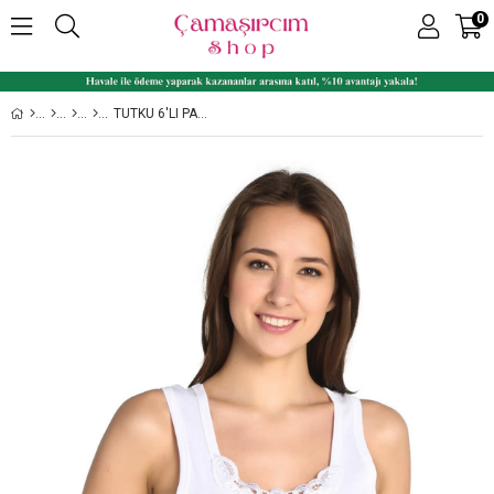
0
TUTKU 6'LI PAKET GENIŞ ASKI GÜPÜRLÜ %100 PAMUK BAYAN ATLET