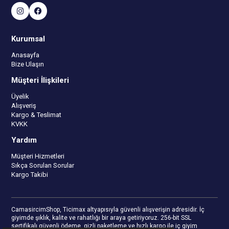
Kurumsal
Anasayfa
Bize Ulaşın
Müşteri İlişkileri
Üyelik
Alışveriş
Kargo & Teslimat
KVKK
Yardım
Müşteri Hizmetleri
Sıkça Sorulan Sorular
Kargo Takibi
CamasircimShop, Ticimax altyapısıyla güvenli alışverişin adresidir. İç
giyimde şıklık, kalite ve rahatlığı bir araya getiriyoruz. 256-bit SSL
sertifikalı güvenli ödeme, gizli paketleme ve hızlı kargo ile iç giyim