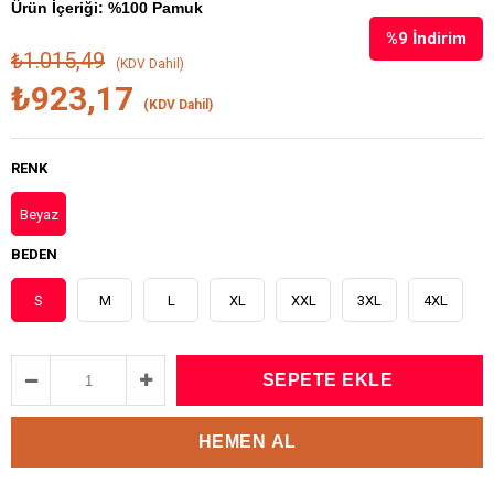
Ürün İçeriği: %100 Pamuk
%
9
İndirim
₺1.015,49
(KDV Dahil)
₺923,17
(KDV Dahil)
RENK
Beyaz
BEDEN
S
M
L
XL
XXL
3XL
4XL