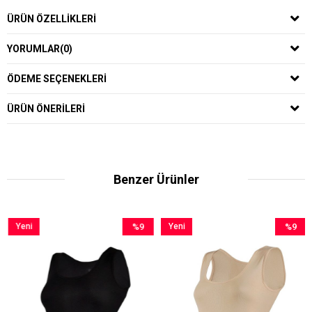
ÜRÜN ÖZELLIKLERI
YORUMLAR
(0)
ÖDEME SEÇENEKLERI
ÜRÜN ÖNERILERI
Benzer Ürünler
Yeni
%9
Yeni
%9
Ürün
İndirim
Ürün
İndirim
m
%9İndirim
%9İndirim