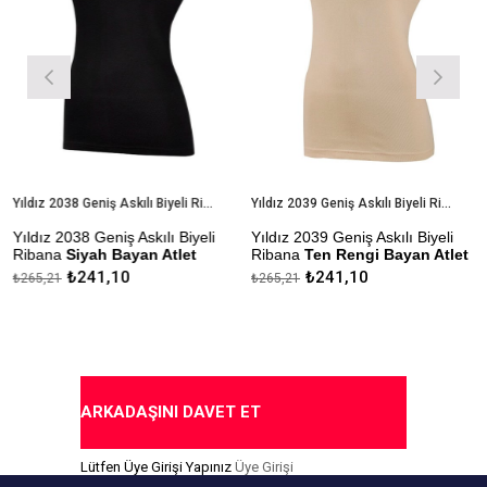
Yıldız 2038 Geniş Askılı Biyeli Ribana Siyah Bayan Atlet
Yıldız 2039 Geniş Askılı Biyeli Ribana Ten Rengi Bayan Atlet
Yıldız 2038 Geniş Askılı Biyeli
Yıldız 2039 Geniş Askılı Biyeli
Y
Ribana
Siyah Bayan Atlet
Ribana
Ten Rengi Bayan Atlet
₺241,10
₺241,10
₺265,21
₺265,21
₺
Çekmezlik Sanfor Testi
Çekmezlik Sanfor Testi
Ç
Yapılmıştır
Yapılmıştır
Y
Kapıda Ödeme Seçeneği
Kapıda Ödeme Seçeneği
ARKADAŞINI DAVET ET
Lütfen Üye Girişi Yapınız
Üye Girişi