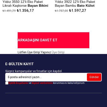
Yıldız 3550 12'li Eko Paket
Yıldız 3922 12'li Eko Paket
Y
Likralı Kaşkorse
Bayan Bikini
Bayan Bambu
Bato Külot
Külot
₺1.356,17
₺1.597,27
₺1.491,79
₺1.757,00
₺
Çekmezlik Sanfor Testi
Ç
Çekmezlik Sanfor Testi
Yapılmıştır
Y
Yapılmıştır
Kapıda Ödeme Seçeneği
Kapıda Ödeme Seçeneği
ARKADAŞINI DAVET ET
Lütfen Üye Girişi Yapınız
Üye Girişi
E-BÜLTEN KAYIT
Sürpriz kampanyalar ve fırsatlar için kaydol.
Gönder
Üyelik koşullarını
ve
kişisel verilerimin
korunmasını kabul ediyorum.