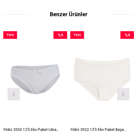
Benzer Ürünler
Yeni
%9
Yeni
%9
Ürün
İndirim
Ürün
İndirim
m
%9İndirim
%9İndirim
Yıldız 3550 12'li Eko Paket Likralı Kaşkorse Bayan Bikini Külot
Yıldız 3922 12'li Eko Paket Bayan Bambu Bato Külot