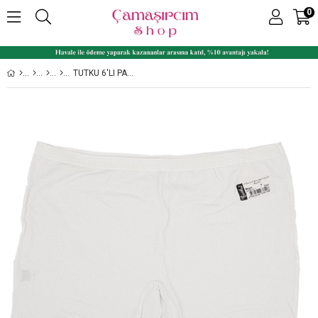
0
TUTKU 6'LI PAKET DÜZ %100 PAMUK KADIN BOXER