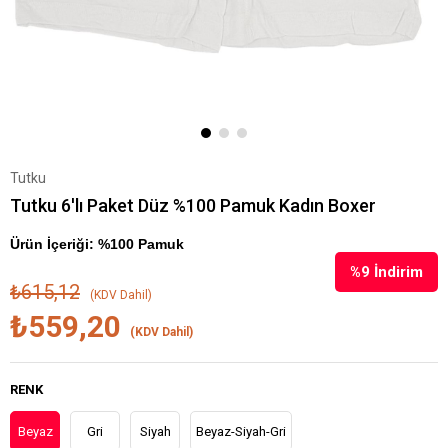
Tutku
Tutku 6'lı Paket Düz %100 Pamuk Kadın Boxer
Ürün İçeriği: %100 Pamuk
%
9
İndirim
₺615,12
(KDV Dahil)
₺559,20
(KDV Dahil)
RENK
Beyaz
Gri
Siyah
Beyaz-Siyah-Gri