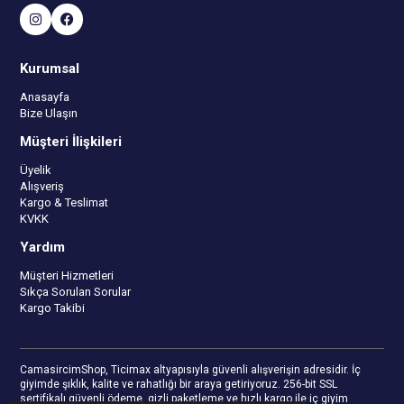
Kurumsal
Anasayfa
Bize Ulaşın
Müşteri İlişkileri
Üyelik
Alışveriş
Kargo & Teslimat
KVKK
Yardım
Müşteri Hizmetleri
Sıkça Sorulan Sorular
Kargo Takibi
CamasircimShop, Ticimax altyapısıyla güvenli alışverişin adresidir. İç
giyimde şıklık, kalite ve rahatlığı bir araya getiriyoruz. 256-bit SSL
sertifikalı güvenli ödeme, gizli paketleme ve hızlı kargo ile iç giyim