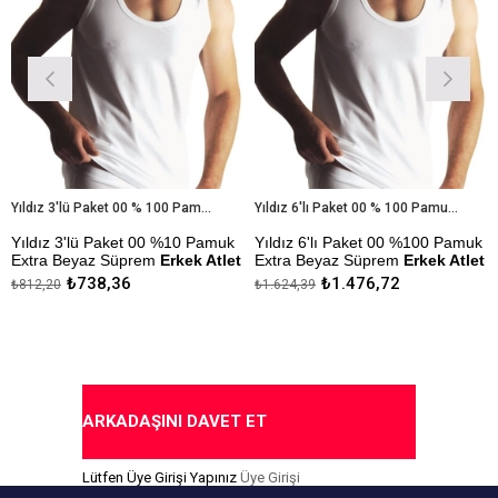
Yıldız 3'lü Paket 00 % 100 Pamuk Extra Beyaz Süprem Erkek Atlet
Yıldız 6'lı Paket 00 % 100 Pamuk Extra Beyaz Süprem Erkek Atlet
z 3'lü Paket 00 %10 Pamuk
Yıldız 6'lı Paket 00 %100 Pamuk
Yıldız
 Beyaz Süprem
Erkek Atlet
Extra Beyaz Süprem
Erkek Atlet
Erkek A
₺738,36
₺1.476,72
20
₺1.624,39
₺309,41
zlik Sanfor Testi
Çekmezlik Sanfor Testi
Çekmezl
ıştır.
Yapılmıştır.
Yapılmış
a Ödeme Seçeneği
Kapıda Ödeme Seçeneği
Kapıda
ARKADAŞINI DAVET ET
Lütfen Üye Girişi Yapınız
Üye Girişi