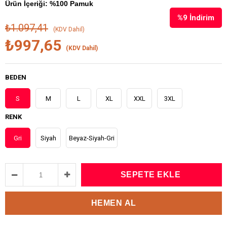
Ürün İçeriği: %100 Pamuk
%
9
İndirim
₺1.097,41
(KDV Dahil)
₺997,65
(KDV Dahil)
BEDEN
S
M
L
XL
XXL
3XL
RENK
Gri
Siyah
Beyaz-Siyah-Gri