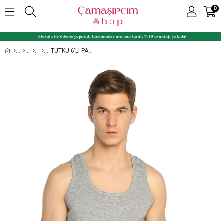
0
TUTKU 6'LI PAKET %100 PAMUK RIBANA RENKLI ERKEK ATLET