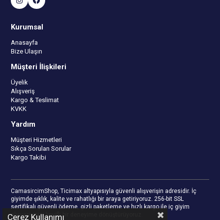
Kurumsal
Anasayfa
Bize Ulaşın
Müşteri İlişkileri
Üyelik
Alışveriş
Kargo & Teslimat
KVKK
Yardım
Müşteri Hizmetleri
Sıkça Sorulan Sorular
Kargo Takibi
CamasircimShop, Ticimax altyapısıyla güvenli alışverişin adresidir. İç
giyimde şıklık, kalite ve rahatlığı bir araya getiriyoruz. 256-bit SSL
sertifikalı güvenli ödeme, gizli paketleme ve hızlı kargo ile iç giyim
alışverişinizi keyifli bir deneyime dönüştürüyoruz.
Çerez Kullanımı