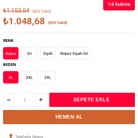
%
9
İndirim
₺1.153,54
(KDV Dahil)
₺1.048,68
(KDV Dahil)
RENK
Beyaz
Gri
Siyah
Beyaz-Siyah-Gri
BEDEN
XL
XXL
3XL
Telefonla Sipariş