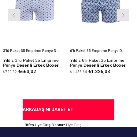
3'lü Paket 35 Emprime Penye Desenli Erkek Boxer
6'lı Paket 35 Emprime Penye Desenli Erkek Boxer
ız 3'lü Paket 35 Emprime
Yıldız 6'lı Paket 35 Emprime
Yıldı
ye
Desenli Erkek Boxer
Penye
Desenli Erkek Boxer
Erkek
₺663,02
₺1.326,03
,32
₺1.458,64
₺265,2
l Kumaştan Üretilmiştir.
Modal Kumaştan Üretilmiştir.
Çekmez
Yapılm
ezlik Sanfor Testi
Çekmezlik Sanfor Testi
mıştır.
Yapılmıştır.
Kapıd
nler Stok Durumuna Göre
Desenler Stok Durumuna Göre
erilmektedir.
Gönderilmektedir.
ARKADAŞINI DAVET ET
da Ödeme Seçeneği
Kapıda Ödeme Seçeneği
Lütfen Üye Girişi Yapınız
Üye Girişi