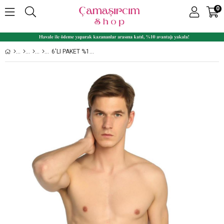
0
6'LI PAKET %100 PAMUK RIBANA ERKEK PAÇALI KÜLOT