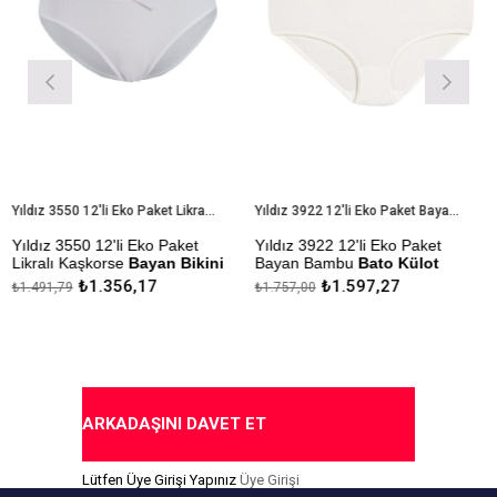
Yıldız 3550 12'li Eko Paket Likralı Kaşkorse Bayan Bikini Külot
Yıldız 3922 12'li Eko Paket Bayan Bambu Bato Külot
Yıldız 3550 12'li Eko Paket
Yıldız 3922 12'li Eko Paket
Yı
Likralı Kaşkorse
Bayan Bikini
Bayan Bambu
Bato Külot
B
Külot
₺1.356,17
₺1.597,27
₺1.491,79
₺1.757,00
₺1
Çekmezlik Sanfor Testi
Çe
Çekmezlik Sanfor Testi
Yapılmıştır
Ya
Yapılmıştır
Kapıda Ödeme Seçeneği
Ka
Kapıda Ödeme Seçeneği
ARKADAŞINI DAVET ET
Lütfen Üye Girişi Yapınız
Üye Girişi