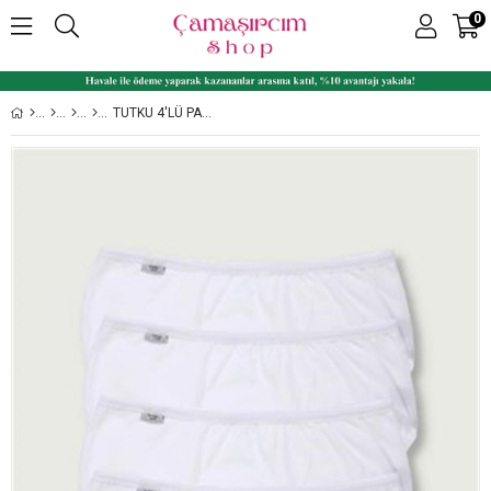
0
TUTKU 4'LÜ PAKET YÜKSEK BEL BAYAN LIKRALI BATO KÜLOT