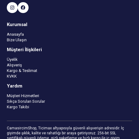
Kurumsal
Anasayfa
Bize Ulaşın
Müşteri İlişkileri
Üyelik
Alışveriş
Kargo & Teslimat
KVKK
Yardım
Müşteri Hizmetleri
Sıkça Sorulan Sorular
Kargo Takibi
CamasircimShop, Ticimax altyapısıyla güvenli alışverişin adresidir. İç
giyimde şıklık, kalite ve rahatlığı bir araya getiriyoruz. 256-bit SSL
sertifikalı güvenli ödeme, gizli paketleme ve hızlı kargo ile iç giyim