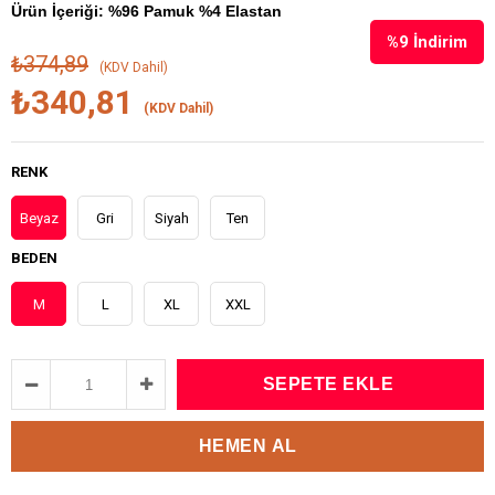
Ürün İçeriği: %96 Pamuk %4 Elastan
%
9
İndirim
₺374,89
(KDV Dahil)
₺340,81
(KDV Dahil)
RENK
Beyaz
Gri
Siyah
Ten
BEDEN
M
L
XL
XXL