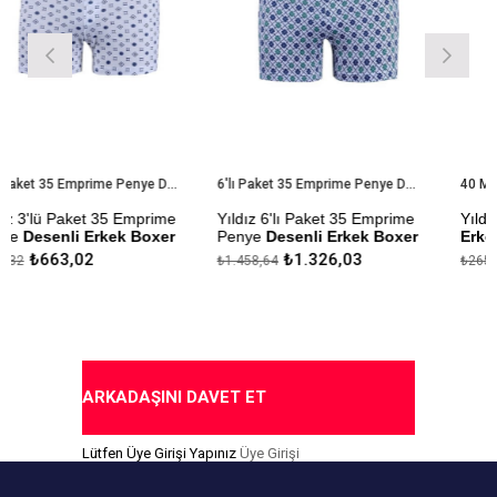
3'lü Paket 35 Emprime Penye Desenli Erkek Boxer
6'lı Paket 35 Emprime Penye Desenli Erkek Boxer
ket 35 Emprime
Yıldız 6'lı Paket 35 Emprime
Yıldız 40 Modal
 Erkek Boxer
Penye
Desenli Erkek Boxer
Erkek Boxer
02
₺1.326,03
₺241,1
₺1.458,64
₺265,21
 Üretilmiştir.
Modal Kumaştan Üretilmiştir.
Çekmezlik Sanfor
Yapılmıştır.
or Testi
Çekmezlik Sanfor Testi
Yapılmıştır.
Kapıda Ödeme 
 Durumuna Göre
Desenler Stok Durumuna Göre
ir.
Gönderilmektedir.
ARKADAŞINI DAVET ET
 Seçeneği
Kapıda Ödeme Seçeneği
Lütfen Üye Girişi Yapınız
Üye Girişi