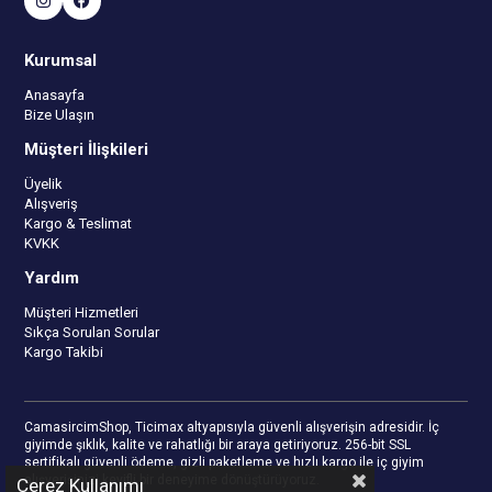
Kurumsal
Anasayfa
Bize Ulaşın
Müşteri İlişkileri
Üyelik
Alışveriş
Kargo & Teslimat
KVKK
Yardım
Müşteri Hizmetleri
Sıkça Sorulan Sorular
Kargo Takibi
CamasircimShop, Ticimax altyapısıyla güvenli alışverişin adresidir. İç
giyimde şıklık, kalite ve rahatlığı bir araya getiriyoruz. 256-bit SSL
sertifikalı güvenli ödeme, gizli paketleme ve hızlı kargo ile iç giyim
alışverişinizi keyifli bir deneyime dönüştürüyoruz.
Çerez Kullanımı