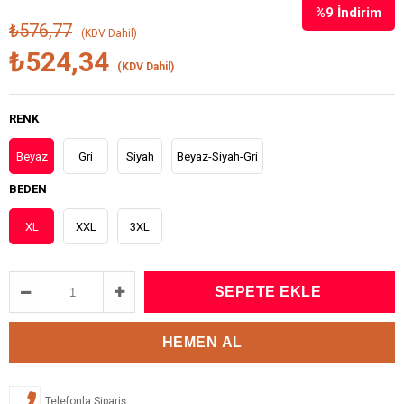
%
9
İndirim
₺576,77
(KDV Dahil)
₺524,34
(KDV Dahil)
RENK
Beyaz
Gri
Siyah
Beyaz-Siyah-Gri
BEDEN
XL
XXL
3XL
Telefonla Sipariş