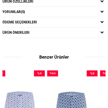
ÜRÜN ÖZELLIKLERI
YORUMLAR
(0)
ÖDEME SEÇENEKLERI
ÜRÜN ÖNERILERI
Benzer Ürünler
%9
Yeni
%9
Yeni
İndirim
Ürün
İndirim
Ürün
%9İndirim
%9İndirim