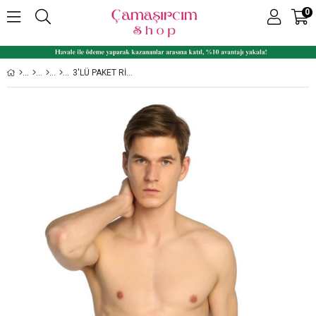
0
3'LÜ PAKET RIBANA %100 PAMUK ERKEK PAÇALI KÜLOT