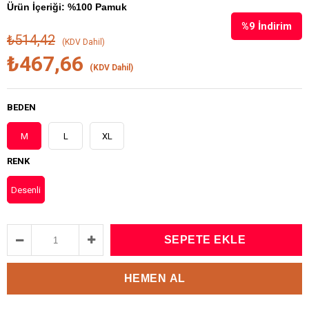
Ürün İçeriği: %100 Pamuk
%
9
İndirim
₺514,42
(KDV Dahil)
₺467,66
(KDV Dahil)
BEDEN
M
L
XL
RENK
Desenli