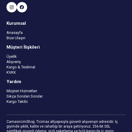
Kurumsal
Anasayfa
Bize Ulaşın
Müşteri İlişkileri
Üyelik
Alışveriş
Kargo & Teslimat
KVKK
Yardım
Müşteri Hizmetleri
Sıkça Sorulan Sorular
Kargo Takibi
CamasircimShop, Ticimax altyapısıyla güvenli alışverişin adresidir. İç
giyimde şıklık, kalite ve rahatlığı bir araya getiriyoruz. 256-bit SSL
sertifikalı güvenli ödeme, gizli paketleme ve hızlı kargo ile iç giyim