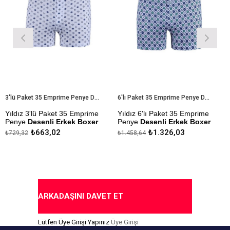
3'lü Paket 35 Emprime Penye Desenli Erkek Boxer
6'lı Paket 35 Emprime Penye Desenli Erkek Boxer
z 3'lü Paket 35 Emprime
Yıldız 6'lı Paket 35 Emprime
Yıldız
e
Desenli Erkek Boxer
Penye
Desenli Erkek Boxer
Erkek 
₺663,02
₺1.326,03
32
₺1.458,64
₺265,21
 Kumaştan Üretilmiştir.
Modal Kumaştan Üretilmiştir.
Çekmezl
Yapılmış
zlik Sanfor Testi
Çekmezlik Sanfor Testi
ıştır.
Yapılmıştır.
Kapıda
ler Stok Durumuna Göre
Desenler Stok Durumuna Göre
rilmektedir.
Gönderilmektedir.
ARKADAŞINI DAVET ET
a Ödeme Seçeneği
Kapıda Ödeme Seçeneği
Lütfen Üye Girişi Yapınız
Üye Girişi