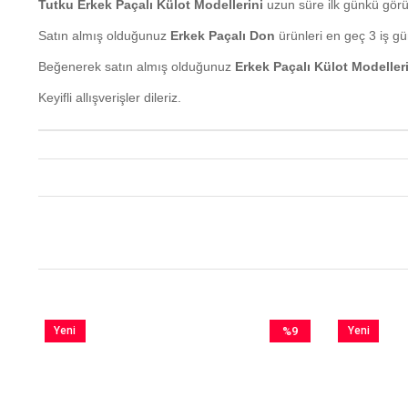
Tutku Erkek Paçalı Külot Modellerini
uzun süre ilk günkü görün
Satın almış olduğunuz
Erkek Paçalı Don
ürünleri en geç 3 iş gün
Beğenerek satın almış olduğunuz
Erkek Paçalı Külot Modeller
Keyifli allışverişler dileriz.
Yeni
%9
Yeni
im
Ürün
İndirim
Ürün
irim
%9İndirim