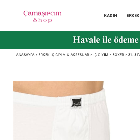
KADIN
ERKEK
ANASAYFA
>
ERKEK İÇ GIYIM & AKSESUAR
>
İÇ GIYIM
>
BOXER
>
3'LÜ 