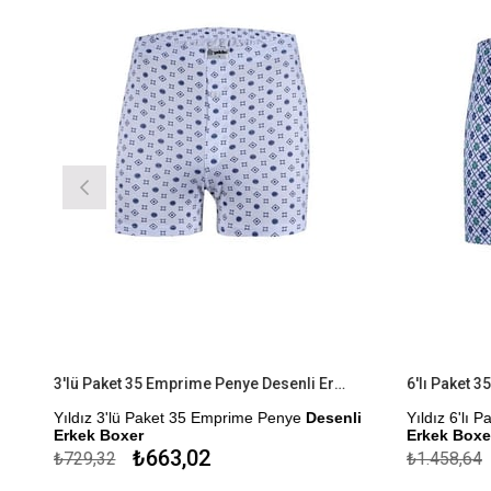
3'lü Paket 35 Emprime Penye Desenli Erkek Boxer
Yıldız 3'lü Paket 35 Emprime Penye
Desenli
Yıldız 6'lı 
Erkek Boxer
Erkek Boxer
₺663,02
₺729,32
₺1.458,64
Modal Kumaştan Üretilmiştir.
Modal Kumaşt