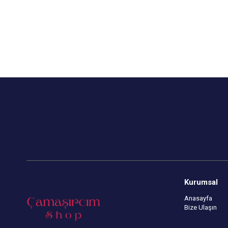
Çekmezlik Sanfor Testi Yapılmıştır.
Çekmezlik San
Desenler Stok Durumuna Göre
Desenler St
Gönderilmektedir.
Gönderilmekt
Kapıda Ödeme Seçeneği
Kapıda Öde
Kurumsal
Anasayfa
Bize Ulaşın