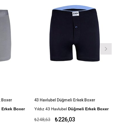
 Boxer
43 Havlubel Düğmeli Erkek Boxer
 Erkek Boxer
Yıldız 43 Havlubel
Düğmeli Erkek Boxer
r.
%100 Pamuk
₺226,03
₺248,63
Çekmezlik Sanfor Testi Yapılmıştır.