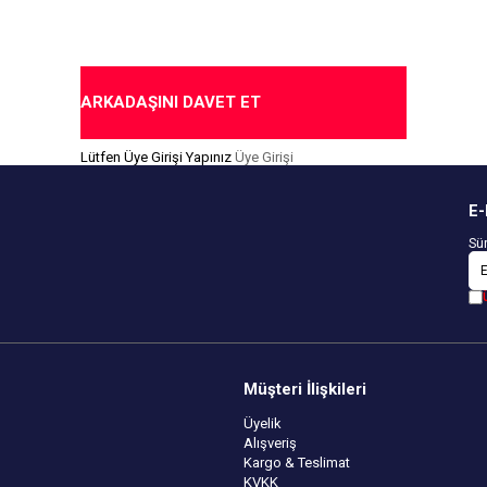
for Testi Yapılmıştır.
ok Durumuna Göre
edir.
me Seçeneği
ARKADAŞINI DAVET ET
Lütfen Üye Girişi Yapınız
Üye Girişi
E-
Sür
Müşteri İlişkileri
Üyelik
Alışveriş
Kargo & Teslimat
KVKK