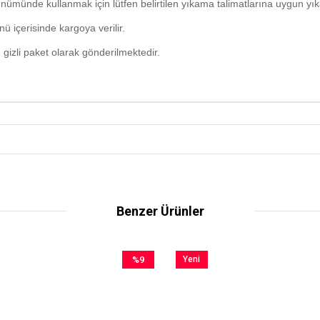
ümünde kullanmak için lütfen belirtilen yıkama talimatlarına uygun yık
ü içerisinde kargoya verilir.
i
gizli paket olarak gönderilmektedir.
Benzer Ürünler
%9
Yeni
İndirim
Ürün
%9İndirim