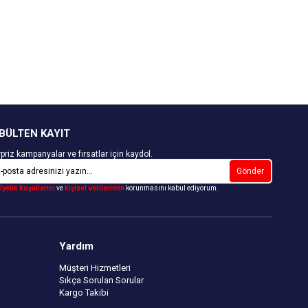
Kapıda Ödeme Seçeneği
BÜLTEN KAYIT
priz kampanyalar ve fırsatlar için kaydol.
Gönder
Üyelik koşullarını
ve
kişisel verilerimin
korunmasını kabul ediyorum.
Yardım
Müşteri Hizmetleri
Sıkça Sorulan Sorular
Kargo Takibi