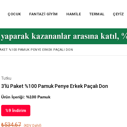
ÇOCUK
FANTAZİ GİYİM
HAMİLE
TERMAL
ÇEYİZ
PAKET %100 PAMUK PENYE ERKEK PAÇALI DON
Tutku
3'lü Paket %100 Pamuk Penye Erkek Paçalı Don
Ürün İçeriği: %100 Pamuk
%
9
İndirim
₺534,67
(KDV Dahil)