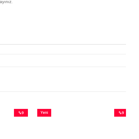
ayınız.
%9
Yeni
%9
İndirim
Ürün
İndirim
%9İndirim
%9İndirim