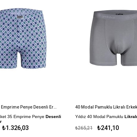
6'lı Paket 35 Emprime Penye Desenli Erkek Boxer
40 Modal Pamuklu Likralı Erkek
Paket 35 Emprime Penye
Desenli
Yıldız 40 Modal Pamuklu
Likralı
Çekmezlik Sanfor Testi Yapılmıştı
₺1.326,03
₺241,10
₺265,21
an Üretilmiştir.
Kapıda Ödeme Seçeneği