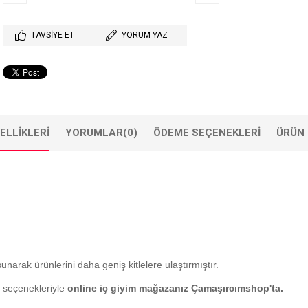
TAVSIYE ET
YORUM YAZ
ELLIKLERI
YORUMLAR
(0)
ÖDEME SEÇENEKLERI
ÜRÜN 
sunarak ürünlerini daha geniş kitlelere ulaştırmıştır.
e seçenekleriyle
online iç giyim mağazanız Çamaşırcımshop'ta.