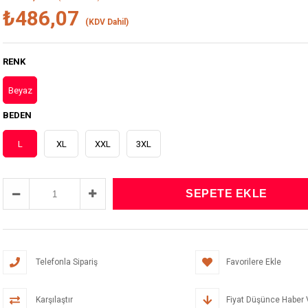
₺486,07
(KDV Dahil)
RENK
Beyaz
BEDEN
L
XL
XXL
3XL
Telefonla Sipariş
Favorilere Ekle
Karşılaştır
Fiyat Düşünce Haber 