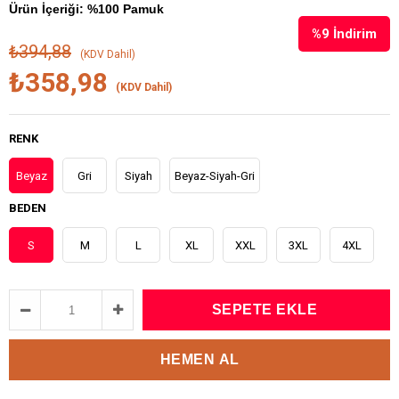
Ürün İçeriği: %100 Pamuk
%
9
İndirim
₺394,88
(KDV Dahil)
₺358,98
(KDV Dahil)
RENK
Beyaz
Gri
Siyah
Beyaz-Siyah-Gri
BEDEN
S
M
L
XL
XXL
3XL
4XL