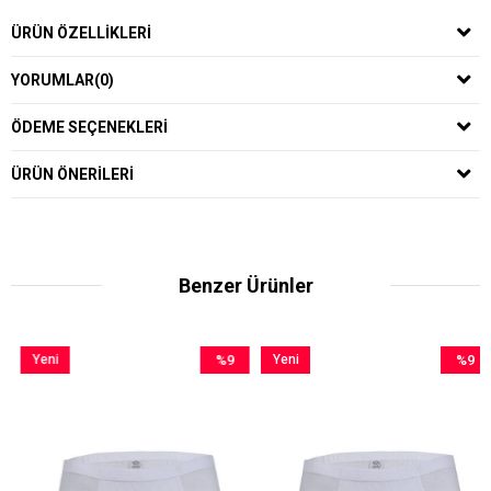
ÜRÜN ÖZELLIKLERI
YORUMLAR
(0)
ÖDEME SEÇENEKLERI
ÜRÜN ÖNERILERI
Benzer Ürünler
Yeni
%9
Yeni
%9
Ürün
İndirim
Ürün
İndirim
rim
%9İndirim
%9İndiri