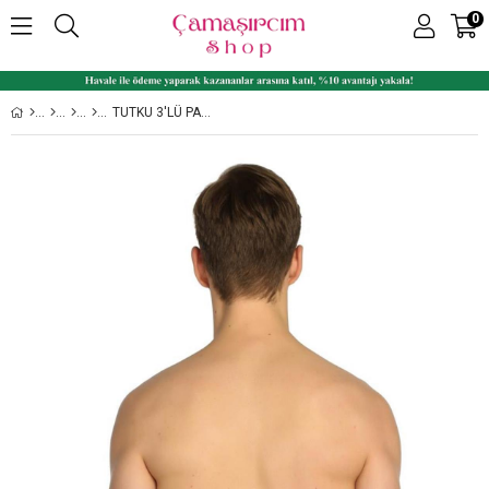
0
TUTKU 3'LÜ PAKET %100 PAMUK ERKEK SLIP KÜLOT