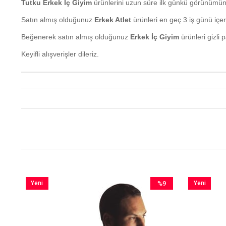
Tutku Erkek İç Giyim
ürünlerini uzun süre ilk günkü görünümünd
Satın almış olduğunuz
Erkek Atlet
ürünleri en geç 3 iş günü içeri
Beğenerek satın almış olduğunuz
Erkek İç Giyim
ürünleri gizli 
Keyifli alışverişler dileriz.
Yeni
%9
Yeni
im
Ürün
İndirim
Ürün
irim
%9İndirim