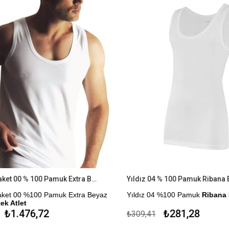
Yıldız 6'lı Paket 00 % 100 Pamuk Extra Beyaz Süprem Erkek Atlet
Yıldız 04 % 100 Pamuk Ribana Er
Paket 00 %100 Pamuk Extra Beyaz
Yıldız 04 %100 Pamuk
Ribana E
k Atlet
Çekmezlik Sanfor Testi Yapılmıştı
₺1.476,72
₺281,28
₺309,41
for Testi Yapılmıştır.
Kapıda Ödeme Seçeneği