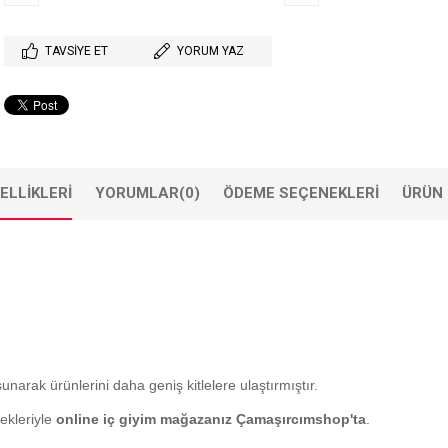
TAVSIYE ET
YORUM YAZ
ELLIKLERI
YORUMLAR
(0)
ÖDEME SEÇENEKLERI
ÜRÜN 
sunarak ürünlerini daha geniş kitlelere ulaştırmıştır.
ekleriyle
online iç giyim mağazanız Çamaşırcımshop'ta
.