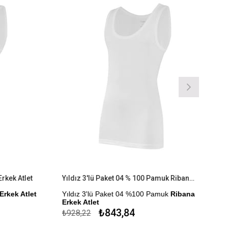
kek Atlet
Yıldız 3'lü Paket 04 % 100 Pamuk Ribana Erkek Atlet
rkek Atlet
Yıldız 3'lü Paket 04 %100 Pamuk
Ribana
Erkek Atlet
r.
₺843,84
₺928,22
Çekmezlik Sanfor Testi Yapılmıştır.