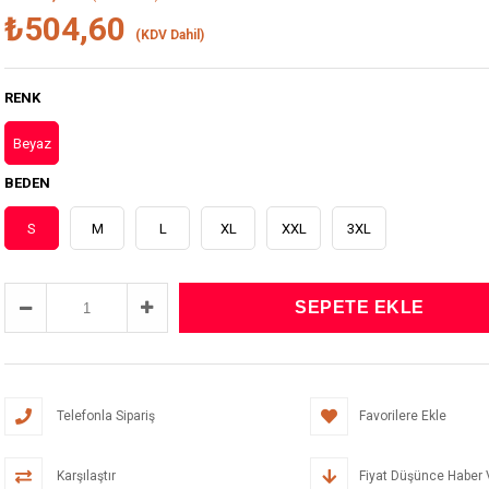
₺504,60
(KDV Dahil)
RENK
Beyaz
BEDEN
S
M
L
XL
XXL
3XL
Telefonla Sipariş
Favorilere Ekle
Karşılaştır
Fiyat Düşünce Haber 