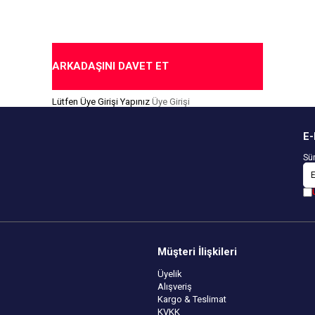
me Seçeneği
ARKADAŞINI DAVET ET
Lütfen Üye Girişi Yapınız
Üye Girişi
E-
Sür
Müşteri İlişkileri
Üyelik
Alışveriş
Kargo & Teslimat
KVKK