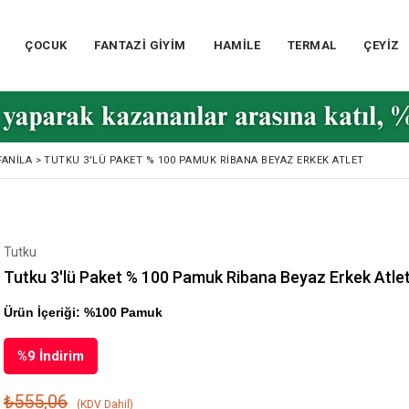
ÇOCUK
FANTAZİ GİYİM
HAMİLE
TERMAL
ÇEYİZ
FANILA
>
TUTKU 3'LÜ PAKET % 100 PAMUK RIBANA BEYAZ ERKEK ATLET
Tutku
Tutku 3'lü Paket % 100 Pamuk Ribana Beyaz Erkek Atle
Ürün İçeriği: %100 Pamuk
%
9
İndirim
₺555,06
(KDV Dahil)