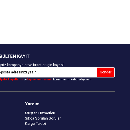
Kapıda Ödeme Seçeneği
BÜLTEN KAYIT
priz kampanyalar ve fırsatlar için kaydol.
Gönder
Üyelik koşullarını
ve
kişisel verilerimin
korunmasını kabul ediyorum.
Yardım
Müşteri Hizmetleri
Sıkça Sorulan Sorular
Kargo Takibi