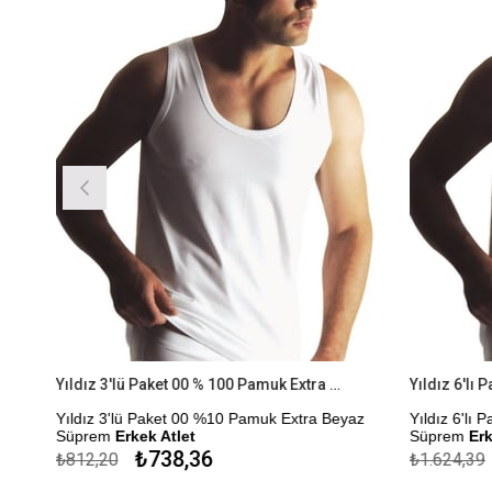
Yıldız 3'lü Paket 00 % 100 Pamuk Extra Beyaz Süprem Erkek Atlet
Yıldız 3'lü Paket 00 %10 Pamuk Extra Beyaz
Yıldız 6'lı 
Süprem
Erkek Atlet
Süprem
Erke
₺738,36
₺812,20
₺1.624,39
Çekmezlik Sanfor Testi Yapılmıştır.
Çekmezlik San