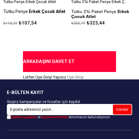
Tutku Penye Erkek Çocuk Atlet
Tutku 3'lü Paket Penye Erkek Çocuk Atlet
Tutku Penye
Erkek Çocuk Atlet
Tutku 3'lü Paket Penye
Erkek
T
Çocuk Atlet
E
Ürün İçeriği: %100 Pamuk
₺107,54
₺323,44
₺118,29
₺355,79
₺
Ürün İçeriği: %100 Pamuk
Kapıda Ödeme Seçeneği
Kapıda Ödeme Seçeneği
ARKADAŞINI DAVET ET
Lütfen Üye Girişi Yapınız
Üye Girişi
E-BÜLTEN KAYIT
Sürpriz kampanyalar ve fırsatlar için kaydol.
Gönder
Üyelik koşullarını
ve
kişisel verilerimin
korunmasını kabul ediyorum.