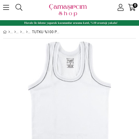
0
TUTKU %100 PAMUK RIBANA ERKEK ÇOCUK SPOR ATLET