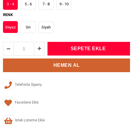
3 - 4
5 - 6
7 - 8
9 - 10
RENK
Beyaz
Gri
Siyah
Telefonla Sipariş
Favorilere Ekle
İstek Listeme Ekle