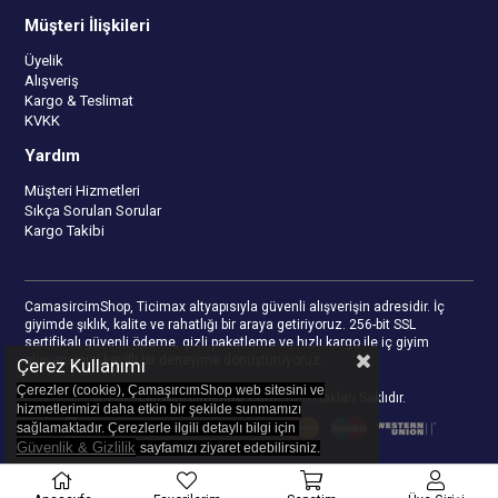
Müşteri İlişkileri
Üyelik
Alışveriş
Kargo & Teslimat
KVKK
Yardım
Müşteri Hizmetleri
Sıkça Sorulan Sorular
Kargo Takibi
CamasircimShop, Ticimax altyapısıyla güvenli alışverişin adresidir. İç
giyimde şıklık, kalite ve rahatlığı bir araya getiriyoruz. 256-bit SSL
sertifikalı güvenli ödeme, gizli paketleme ve hızlı kargo ile iç giyim
alışverişinizi keyifli bir deneyime dönüştürüyoruz.
Çerez Kullanımı
Çerezler (cookie), ÇamaşırcımShop web sitesini ve
© 2023
camasircimshop.com
- Tüm Hakları Saklıdır.
hizmetlerimizi daha etkin bir şekilde sunmamızı
sağlamaktadır. Çerezlerle ilgili detaylı bilgi için
Güvenlik & Gizlilik
sayfamızı z
iyaret edebilirsiniz.