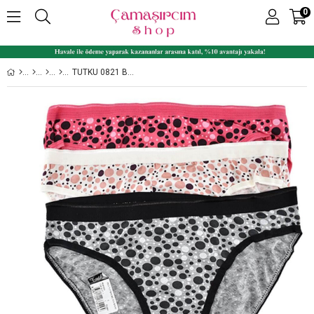
0
TUTKU 0821 BEGÜM 6'LI PAKET DESENLI ELASTAN BAYAN BIKINI KÜLOT