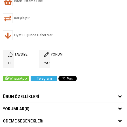
İstek Listeme Ekle
Karşılaştır
Fiyat Düşünce Haber Ver
TAVSIYE
YORUM
ET
YAZ
WhatsApp
Telegram
ÜRÜN ÖZELLIKLERI
YORUMLAR
(0)
ÖDEME SEÇENEKLERI