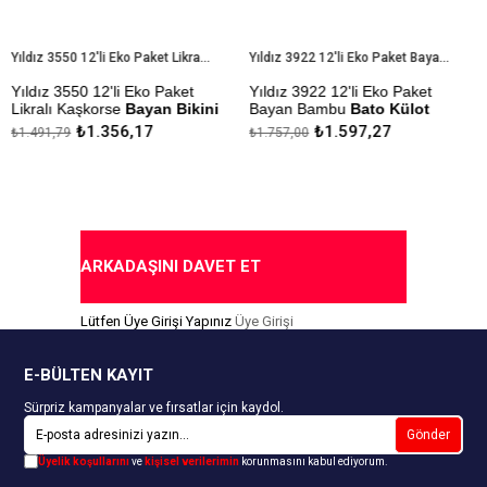
Yıldız 3550 12'li Eko Paket Likralı Kaşkorse Bayan Bikini Külot
Yıldız 3922 12'li Eko Paket Bayan Bambu Bato Külot
ldız 3550 12'li Eko Paket
Yıldız 3922 12'li Eko Paket
Yıl
kralı Kaşkorse
Bayan Bikini
Bayan Bambu
Bato Külot
Be
ülot
₺1.356,17
₺1.597,27
.491,79
₺1.757,00
₺14
Çekmezlik Sanfor Testi
Çek
kmezlik Sanfor Testi
Yapılmıştır
Yap
pılmıştır
Kapıda Ödeme Seçeneği
Kap
apıda Ödeme Seçeneği
ARKADAŞINI DAVET ET
Lütfen Üye Girişi Yapınız
Üye Girişi
E-BÜLTEN KAYIT
Sürpriz kampanyalar ve fırsatlar için kaydol.
Gönder
Üyelik koşullarını
ve
kişisel verilerimin
korunmasını kabul ediyorum.