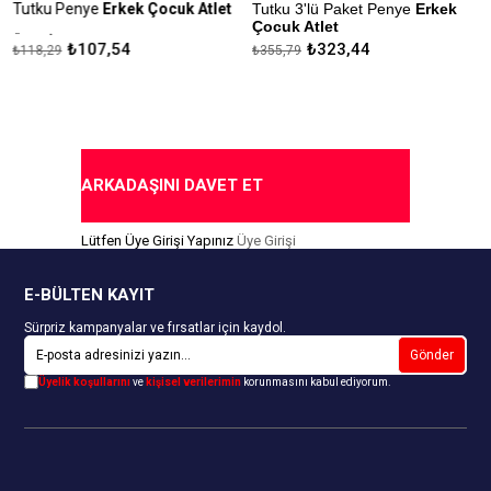
Tutku Penye
Erkek Çocuk Atlet
Tutku 3'lü Paket Penye
Erkek
Çocuk Atlet
Ürün İçeriği: %100 Pamuk
₺107,54
₺323,44
₺118,29
₺355,79
Ürün İçeriği: %100 Pamuk
Kapıda Ödeme Seçeneği
Kapıda Ödeme Seçeneği
ARKADAŞINI DAVET ET
Lütfen Üye Girişi Yapınız
Üye Girişi
E-BÜLTEN KAYIT
Sürpriz kampanyalar ve fırsatlar için kaydol.
Gönder
Üyelik koşullarını
ve
kişisel verilerimin
korunmasını kabul ediyorum.