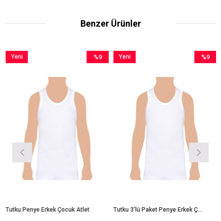
Benzer Ürünler
Yeni
%9
Yeni
%9
Ürün
İndirim
Ürün
İndirim
im
%9İndirim
%9İndirim
Tutku Penye Erkek Çocuk Atlet
Tutku 3'lü Paket Penye Erkek Çocuk Atlet