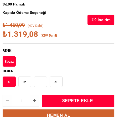
%100 Pamuk
Kapıda Ödeme Seçeneği
%
9
İndirim
₺1.450,99
(KDV Dahil)
₺1.319,08
(KDV Dahil)
RENK
Beyaz
BEDEN
S
M
L
XL