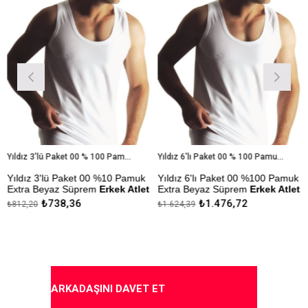
Yıldız 3'lü Paket 00 % 100 Pamuk Extra Beyaz Süprem Erkek Atlet
Yıldız 6'lı Paket 00 % 100 Pamuk Extra Beyaz Süprem Erkek Atlet
ldız 3'lü Paket 00 %10 Pamuk
Yıldız 6'lı Paket 00 %100 Pamuk
Yıl
tra Beyaz Süprem
Erkek Atlet
Extra Beyaz Süprem
Erkek Atlet
Erke
₺738,36
₺1.476,72
12,20
₺1.624,39
₺309
kmezlik Sanfor Testi
Çekmezlik Sanfor Testi
Çekm
pılmıştır.
Yapılmıştır.
Yapı
pıda Ödeme Seçeneği
Kapıda Ödeme Seçeneği
Kap
ARKADAŞINI DAVET ET