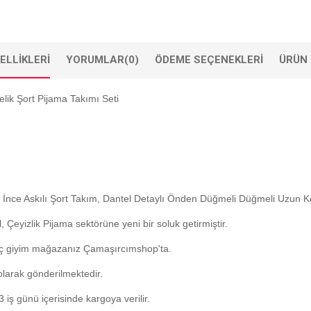
ELLIKLERI
YORUMLAR
(0)
ÖDEME SEÇENEKLERI
ÜRÜN 
elik Şort Pijama Takımı Seti
telli İnce Askılı Şort Takım, Dantel Detaylı Önden Düğmeli Düğmeli Uzun 
, Çeyizlik Pijama sektörüne yeni bir soluk getirmiştir.
ne iç giyim mağazanız Çamaşırcımshop'ta.
 olarak gönderilmektedir.
iş günü içerisinde kargoya verilir.