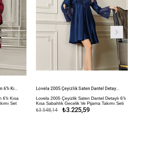
Perin 9400 Çeyizlik Dantelli Saten 6'lı Kısa Sabahlıklı Gecelik Şort Pijama Takımı Set
Lovela 2005 Çeyizlik Saten Dantel Detaylı 6'lı Kısa Sabahlık Gecelik Ve Pijama Takımı Seti
 6'lı Kısa
Lovela 2005 Çeyizlik Saten Dantel Detaylı 6'lı
akımı Set
Kısa Sabahlık Gecelik Ve Pijama Takımı Seti
₺3.225,59
₺3.548,14
 Şortlu
Çeyizlik Kutulu Sabahlık Gecelik Pijama
Takımı Seti
Kapıda Ödeme Seçeneği