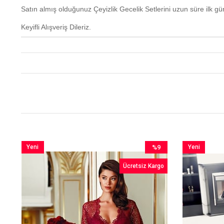
Satın almış olduğunuz Çeyizlik Gecelik Setlerini uzun süre ilk g
Keyifli Alışveriş Dileriz.
Yeni
%9
Yeni
im
Ürün
İndirim
Ürün
o
Ücretsiz Kargo
irim
%9İndirim