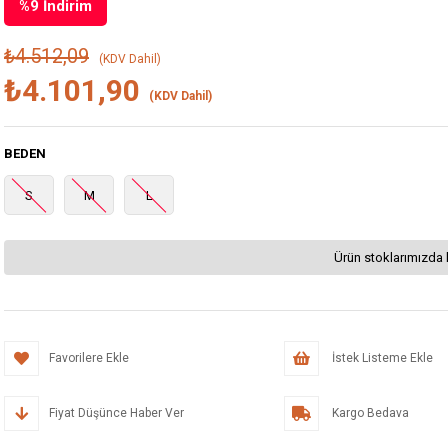
%
9
İndirim
₺4.512,09
(KDV Dahil)
₺4.101,90
(KDV Dahil)
BEDEN
S
M
L
Ürün stoklarımızda 
Favorilere Ekle
İstek Listeme Ekle
Fiyat Düşünce Haber Ver
Kargo Bedava