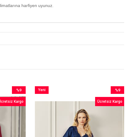
limatlarına harfiyen uyunuz.
%9
Yeni
%9
İndirim
Ürün
İndirim
Ücretsiz Kargo
Ücretsiz Kargo
%9İndirim
%9İndirim