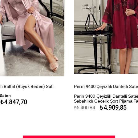
Perin 8060 6'lı Battal (Büyük Beden) Saten Çeyizlik Bayan Uzun Gecelik & Sabahlık Takım
 Saten
Perin 9400 Çeyizlik Dantelli Saten
₺4.847,70
Sabahlıklı Gecelik Şort Pijama T
₺4.909,85
₺5.400,84
Çeyizlik Kutulu Sabahlıklı Gecelik
Pijama Takımı Seti
Kapıda Ödeme Seçeneği