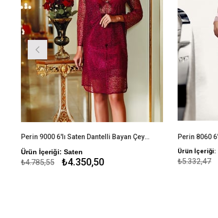
Perin 9000 6'lı Saten Dantelli Bayan Çeyizlik Gecelik & Sabahlık Takım
Ürün İçeriği:
Ürün İçeriği: Saten
₺4.350,50
₺5.332,47
₺4.785,55