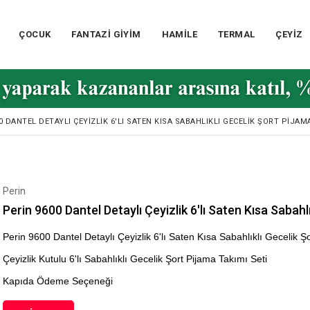
ÇOCUK
FANTAZİ GİYİM
HAMİLE
TERMAL
ÇEYİZ
0 DANTEL DETAYLI ÇEYIZLIK 6'LI SATEN KISA SABAHLIKLI GECELIK ŞORT PIJAM
Perin
Perin 9600 Dantel Detaylı Çeyizlik 6'lı Saten Kısa Sabahl
Perin 9600 Dantel Detaylı Çeyizlik 6'lı Saten Kısa Sabahlıklı Gecelik Ş
Çeyizlik Kutulu 6'lı Sabahlıklı Gecelik Şort Pijama Takımı Seti
Kapıda Ödeme Seçeneği