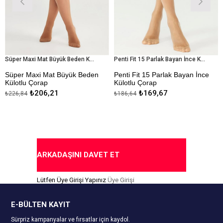
Süper Maxi Mat Büyük Beden Külotlu Çorap
Penti Fit 15 Parlak Bayan İnce Külotlu Çorap
r Maxi Mat Büyük Beden
Penti Fit 15 Parlak Bayan İnce
Penti 
tlu Çorap
Külotlu Çorap
Bayan
₺206,21
₺169,67
,84
₺186,64
₺282,3
da Ödeme Seçeneği
* İnce
* İnce
* Parlak
* Parl
* Burnu Dayanıklı
* Burn
* Kapıda Ödeme Seçeneği
* Raha
ARKADAŞINI DAVET ET
* Kap
Lütfen Üye Girişi Yapınız
Üye Girişi
E-BÜLTEN KAYIT
Sürpriz kampanyalar ve fırsatlar için kaydol.