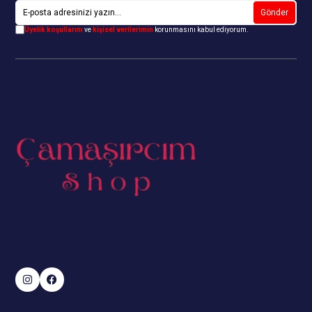
Gönder
Üyelik koşullarını
ve
kişisel verilerimin
korunmasını kabul ediyorum.