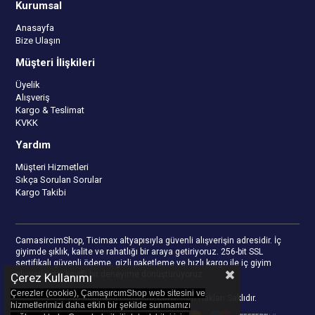
Kurumsal
Anasayfa
Bize Ulaşın
Müşteri İlişkileri
Üyelik
Alışveriş
Kargo & Teslimat
KVKK
Yardım
Müşteri Hizmetleri
Sıkça Sorulan Sorular
Kargo Takibi
CamasircimShop, Ticimax altyapısıyla güvenli alışverişin adresidir. İç
giyimde şıklık, kalite ve rahatlığı bir araya getiriyoruz. 256-bit SSL
sertifikalı güvenli ödeme, gizli paketleme ve hızlı kargo ile iç giyim
alışverişinizi keyifli bir deneyime dönüştürüyoruz.
Çerez Kullanımı
Çerezler (cookie), ÇamaşırcımShop web sitesini ve
© 2023
camasircimshop.com
- Tüm Hakları Saklıdır.
hizmetlerimizi daha etkin bir şekilde sunmamızı