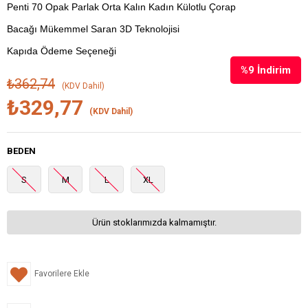
Penti 70 Opak Parlak Orta Kalın Kadın Külotlu Çorap
Bacağı Mükemmel Saran 3D Teknolojisi
Kapıda Ödeme Seçeneği
%
9
İndirim
₺362,74
(KDV Dahil)
₺329,77
(KDV Dahil)
BEDEN
S
M
L
XL
Ürün stoklarımızda kalmamıştır.
Favorilere Ekle