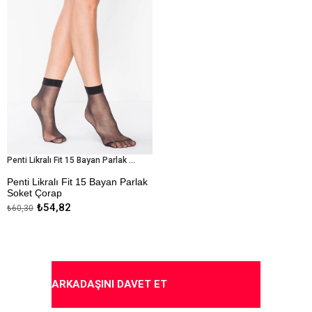
Penti Likralı Fit 15 Bayan Parlak Soket Çorap
Penti Likralı Fit 15 Bayan Parlak
Soket Çorap
₺54,82
₺60,30
* İnce
* Parlak
* Burnu Dayanıklı
* Kapıda Ödeme Seçeneği
ARKADAŞINI DAVET ET