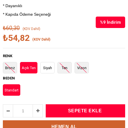
* Dayanıklı
* Kapıda Ödeme Seçeneği
%
9
İndirim
₺60,30
(KDV Dahil)
₺54,82
(KDV Dahil)
RENK
Bronz
Açık Ten
Siyah
Ten
Vizon
BEDEN
Standart