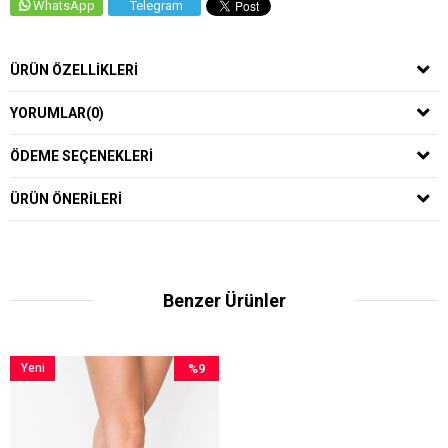
WhatsApp
Telegram
ÜRÜN ÖZELLIKLERI
YORUMLAR
(0)
ÖDEME SEÇENEKLERI
ÜRÜN ÖNERILERI
Benzer Ürünler
Yeni
%9
Ürün
İndirim
%9İndirim