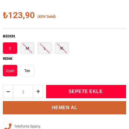
₺123,90
(KDV Dahil)
BEDEN
S
M
L
XL
RENK
Siyah
Ten
Telefonla Sipariş