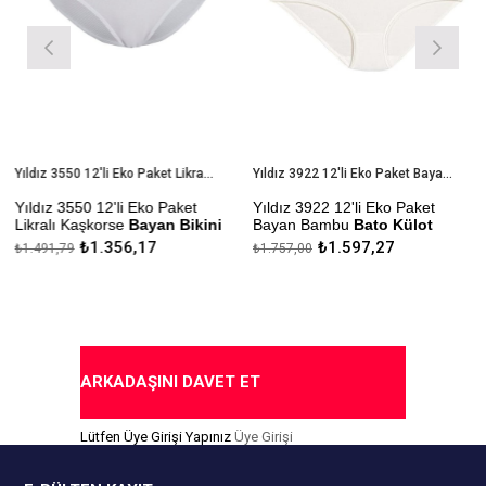
Yıldız 3550 12'li Eko Paket Likralı Kaşkorse Bayan Bikini Külot
Yıldız 3922 12'li Eko Paket Bayan Bambu Bato Külot
Yıldız 3550 12'li Eko Paket
Yıldız 3922 12'li Eko Paket
Likralı Kaşkorse
Bayan Bikini
Bayan Bambu
Bato Külot
Külot
₺1.356,17
₺1.597,27
₺1.491,79
₺1.757,00
Çekmezlik Sanfor Testi
Çekmezlik Sanfor Testi
Yapılmıştır
Yapılmıştır
Kapıda Ödeme Seçeneği
Kapıda Ödeme Seçeneği
ARKADAŞINI DAVET ET
Lütfen Üye Girişi Yapınız
Üye Girişi