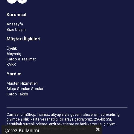
Kurumsal
Anasayfa
Bize Ulaşın
Müşteri İlişkileri
Üyelik
Alışveriş
Kargo & Teslimat
KVKK
Yardım
Müşteri Hizmetleri
Sıkça Sorulan Sorular
Kargo Takibi
CamasircimShop, Ticimax altyapısıyla güvenli alışverişin adresidir. İç
giyimde şıklık, kalite ve rahatlığı bir araya getiriyoruz. 256-bit SSL
sertifikalı güvenli ödeme, gizli paketleme ve hızlı kargo ile iç giyim
alışverişinizi keyifli bir deneyime dönüştürüyoruz.
Çerez Kullanımı