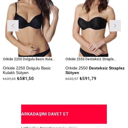
Orkide 2250 Dolgulu Basic Kulaklı Sütyen
Orkide 2550 Desteksiz Straplez Sütyen
de 2250 Dolgulu Basic
Orkide 2550
Desteksiz Straplez
Orkide
klı Sütyen
Sütyen
Dolgu
₺581,50
₺591,79
,65
₺650,97
₺650,9
da Ödeme Seçeneği
Kapıd
Kapıda Ödeme Seçeneği
ARKADAŞINI DAVET ET