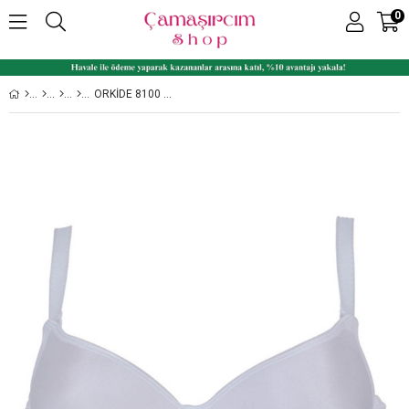
0
ORKIDE 8100 BÜYÜK BEDEN DOLGUSUZ YUMUŞAK CUP SÜTYEN