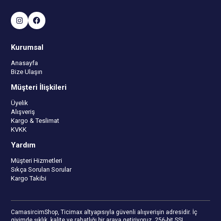
Kurumsal
Anasayfa
Bize Ulaşın
Müşteri İlişkileri
Üyelik
Alışveriş
Kargo & Teslimat
KVKK
Yardım
Müşteri Hizmetleri
Sıkça Sorulan Sorular
Kargo Takibi
CamasircimShop, Ticimax altyapısıyla güvenli alışverişin adresidir. İç
giyimde şıklık, kalite ve rahatlığı bir araya getiriyoruz. 256-bit SSL