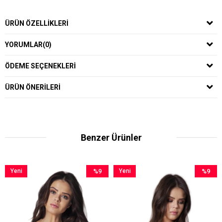
ÜRÜN ÖZELLIKLERI
YORUMLAR
(0)
ÖDEME SEÇENEKLERI
ÜRÜN ÖNERILERI
Benzer Ürünler
i
%9
Yeni
%9
Yeni
n
İndirim
Ürün
İndirim
Ürün
%9İndirim
%9İndirim