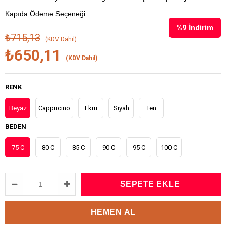
Kapıda Ödeme Seçeneği
%
9
İndirim
₺715,13
(KDV Dahil)
₺650,11
(KDV Dahil)
RENK
Beyaz
Cappucino
Ekru
Siyah
Ten
BEDEN
75 C
80 C
85 C
90 C
95 C
100 C