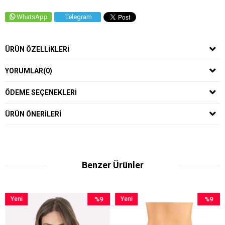
WhatsApp
Telegram
ÜRÜN ÖZELLIKLERI
YORUMLAR
(0)
ÖDEME SEÇENEKLERI
ÜRÜN ÖNERILERI
Benzer Ürünler
%9
Yeni
%9
Yeni
İndirim
Ürün
İndirim
Ürün
%9İndirim
%9İndirim