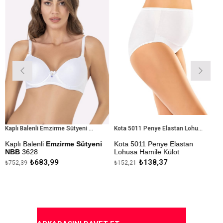
Kaplı Balenli Emzirme Sütyeni NBB 3628
Kota 5011 Penye Elastan Lohusa Hamile Külot
alenli
Emzirme Sütyeni
Kota 5011 Penye Elastan
Liza Ask
628
Lohusa Hamile Külot
Emzirme 
₺683,99
₺138,37
₺152,21
₺401,22
Kısmından Açılabilen
Kapıda Ödeme Seçeneği
Emzirme
arı Sayesinde Emzirmeye
ur.
Askıları 
 Ödeme Seçeneği
Kapıda 