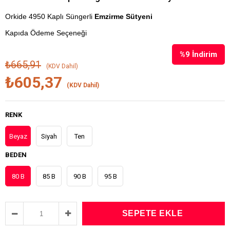
Orkide 4950 Kaplı Süngerli
Emzirme Sütyeni
Kapıda Ödeme Seçeneği
%
9
İndirim
₺665,91
(KDV Dahil)
₺605,37
(KDV Dahil)
RENK
Beyaz
Siyah
Ten
BEDEN
80 B
85 B
90 B
95 B