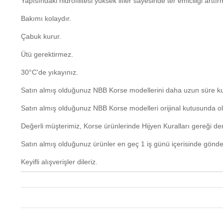
Yapısındaki hidrofilitesi yüksek lifler sayesinde ter emiciliği arttırm
Bakımı kolaydır.
Çabuk kurur.
Ütü gerektirmez.
30°C'de yıkayınız.
Satın almış olduğunuz NBB Korse modellerini daha uzun süre kul
Satın almış olduğunuz NBB Korse modelleri orijinal kutusunda olu
Değerli müşterimiz, Korse ürünlerinde Hijyen Kuralları gereği 
Satın almış olduğunuz ürünler en geç 1 iş günü içerisinde gönde
Keyifli alışverişler dileriz.