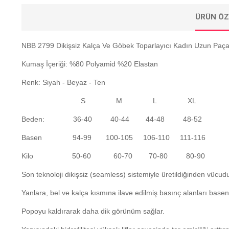
ÜRÜN ÖZ
NBB 2799 Dikişsiz Kalça Ve Göbek Toparlayıcı Kadın Uzun Paça
Kumaş İçeriği: %80 Polyamid %20 Elastan
Renk: Siyah - Beyaz - Ten
S M L XL
Beden: 36-40 40-44 44-48 48-52
Basen 94-99 100-105 106-110 111-116
Kilo 50-60 60-70 70-80 80-90
Son teknoloji dikişsiz (seamless) sistemiyle üretildiğinden vücud
Yanlara, bel ve kalça kısmına ilave edilmiş basınç alanları basen 
Popoyu kaldırarak daha dik görünüm sağlar.