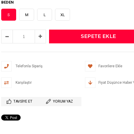
BEDEN
S
M
L
XL
Telefonla Sipariş
Favorilere Ekle
Karşılaştır
Fiyat Düşünce Haber 
TAVSIYE ET
YORUM YAZ