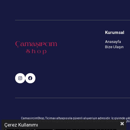
Kurumsal
Anasayfa
Bize Ulaşın
CamasircimShop, Ticimax altyapısıyla güvenli alışverişin adresidir. İç giyimde şıklık
gizli paketleme ve hızlı kargo ile iç giyim alışverişinizi keyifli bir deneyime dönüşt
Çerez Kullanımı