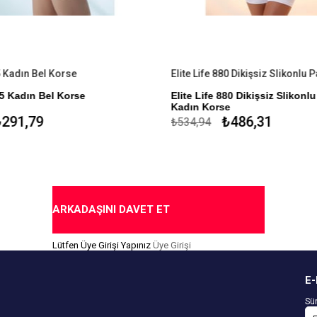
5 Kadın Bel Korse
85 Kadın Bel Korse
Elite Life 880 Dikişsiz Slikonlu
Kadın Korse
lyaf Polyemid %17 Elastan %1
291,79
₺486,31
₺534,94
%85 Mikroelyaf Polyemid %14
Slikon
ı Mikro Elyaf
Dikişsiz Çamaşır
al Özel Tasarım
1 Beden Küçültür
yen Slikon Bantlar
Toparlayıcı
ARKADAŞINI DAVET ET
İz Yapmaz
Lütfen Üye Girişi Yapınız
Üye Girişi
Antimicrobial
Özel Tasarım
E-
Sür