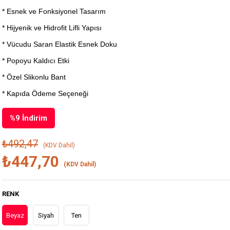
* Esnek ve Fonksiyonel Tasarım
* Hijyenik ve Hidrofit Lifli Yapısı
* Vücudu Saran Elastik Esnek Doku
* Popoyu Kaldıcı Etki
* Özel Slikonlu Bant
* Kapıda Ödeme Seçeneği
%
9
İndirim
₺492,47
(KDV Dahil)
₺447,70
(KDV Dahil)
RENK
Beyaz
Siyah
Ten