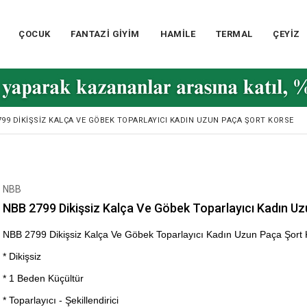
ÇOCUK
FANTAZİ GİYİM
HAMİLE
TERMAL
ÇEYİZ
799 DIKIŞSIZ KALÇA VE GÖBEK TOPARLAYICI KADIN UZUN PAÇA ŞORT KORSE
NBB
NBB 2799 Dikişsiz Kalça Ve Göbek Toparlayıcı Kadın U
NBB 2799 Dikişsiz Kalça Ve Göbek Toparlayıcı Kadın Uzun Paça Şort
* Dikişsiz
* 1 Beden Küçültür
* Toparlayıcı - Şekillendirici