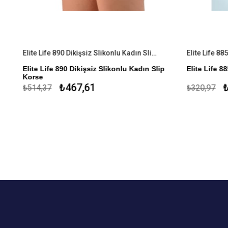
Elite Life 890 Dikişsiz Slikonlu Kadın Slip Korse
Elite Life 88
Elite Life 890 Dikişsiz Slikonlu Kadın Slip
Elite Life 8
Korse
%82 Mikroe
₺467,61
₺
₺514,37
₺320,97
Özel Tasarım
Mikro Elyaf
Slikon
Antimicrobial
Toparlayıcı
Toparlayıc
Kaymayı Önleyen Slikon Bant
Antimicrobi
Mide ve Karın Toparlayıcı
Kaymayı Önle
Kalça Şekillendirici
%80 Mikroelyaf Polyemid %19 Elastan %1
Slikon
ça