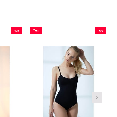
%9
Yeni
%9
İndirim
Ürün
İndirim
%9İndirim
%9İndirim