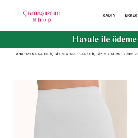
KADIN
ERKEK
ANASAYFA
>
KADIN İÇ GIYIM & AKSESUAR
>
İÇ GIYIM
>
KORSE
>
NBB 2