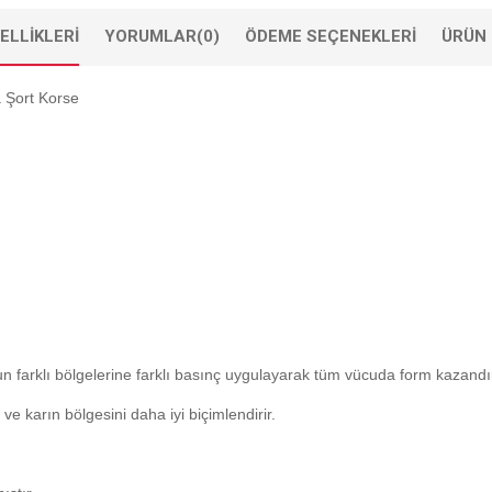
ELLIKLERI
YORUMLAR
(0)
ÖDEME SEÇENEKLERI
ÜRÜN 
 Şort Korse
un farklı bölgelerine farklı basınç uygulayarak tüm vücuda form kazandır
ve karın bölgesini daha iyi biçimlendirir.