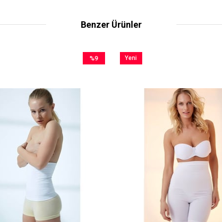
Benzer Ürünler
%9
Yeni
İndirim
Ürün
%9İndirim