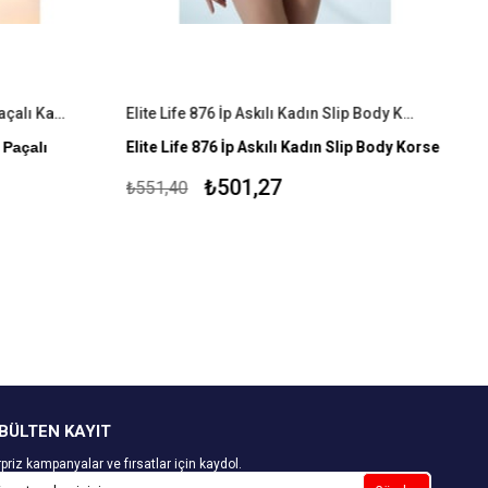
Elite Life 880 Dikişsiz Slikonlu Paçalı Kadın Korse
Elite Life 876 İp Askılı Kadın Slip Body Korse
 Paçalı
Elite Life 876 İp Askılı Kadın Slip Body Korse
%90 Mikroelyaf Poliamid %10 Elastan
₺501,27
₺551,40
 Elastan %1
Dikişsiz İç Giyim
BÜLTEN KAYIT
priz kampanyalar ve fırsatlar için kaydol.