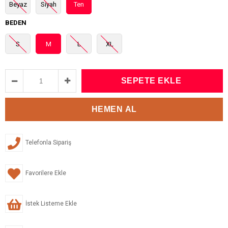
Beyaz
Siyah
Ten
BEDEN
S
M
L
XL
Telefonla Sipariş
Favorilere Ekle
İstek Listeme Ekle