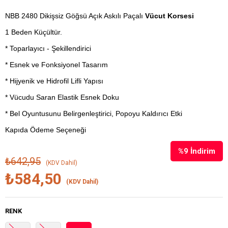
NBB 2480 Dikişsiz Göğsü Açık Askılı Paçalı
Vücut Korsesi
1 Beden Küçültür.
* Toparlayıcı - Şekillendirici
* Esnek ve Fonksiyonel Tasarım
* Hijyenik ve Hidrofil Lifli Yapısı
* Vücudu Saran Elastik Esnek Doku
* Bel Oyuntusunu Belirgenleştirici, Popoyu Kaldırıcı Etki
Kapıda Ödeme Seçeneği
%
9
İndirim
₺642,95
(KDV Dahil)
₺584,50
(KDV Dahil)
RENK