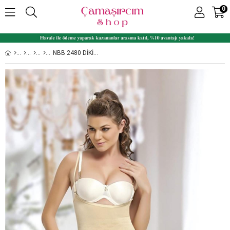
0
NBB 2480 DIKIŞSIZ GÖĞSÜ AÇIK ASKILI PAÇALI VÜCUT KORSESI