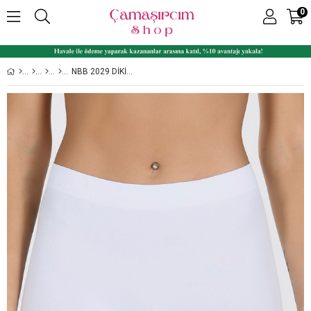
0
NBB 2029 DIKIŞSIZ TOPARLAYICI İZ YAPMAYAN KADIN UZUN BOXER ŞORT