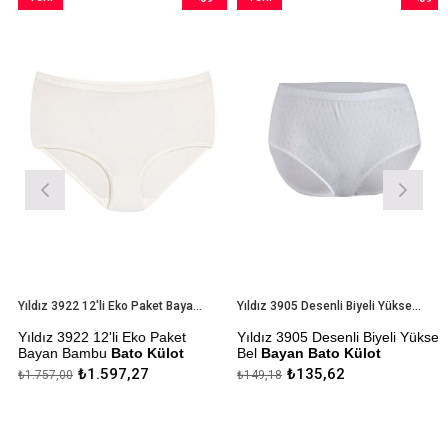
Ürün
İndirim
Ürün
İndirim
rim
%9İndirim
%9İndiri
Yıldız 3922 12'li Eko Paket Bayan Bambu Bato Külot
Yıldız 3905 Desenli Biyeli Yüksek Bel Bayan Bato Külot
Yıldız 3922 12'li Eko Paket
Yıldız 3905 Desenli Biyeli Yüksek
Bayan Bambu
Bato Külot
Bel
Bayan Bato Külot
₺1.597,27
₺135,62
₺1.757,00
₺149,18
Çekmezlik Sanfor Testi
Çekmezlik Sanfor Testi
Yapılmıştır
Yapılmıştır
Kapıda Ödeme Seçeneği
Kapıda Ödeme Seçeneği