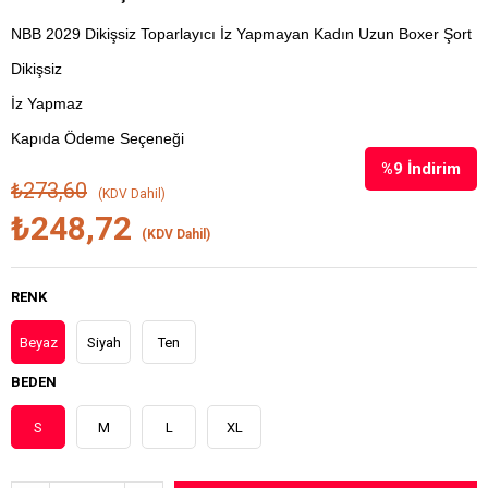
NBB 2029 Dikişsiz Toparlayıcı İz Yapmayan Kadın Uzun Boxer Şort
Dikişsiz
İz Yapmaz
Kapıda Ödeme Seçeneği
%
9
İndirim
₺273,60
(KDV Dahil)
₺248,72
(KDV Dahil)
RENK
Beyaz
Siyah
Ten
BEDEN
S
M
L
XL