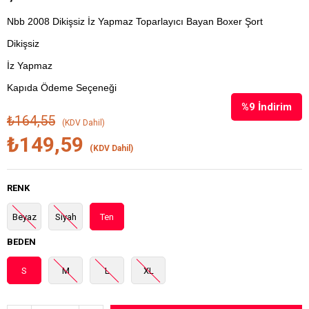
Nbb 2008 Dikişsiz İz Yapmaz Toparlayıcı Bayan Boxer Şort
Dikişsiz
İz Yapmaz
Kapıda Ödeme Seçeneği
%
9
İndirim
₺164,55
(KDV Dahil)
₺149,59
(KDV Dahil)
RENK
Beyaz
Siyah
Ten
BEDEN
S
M
L
XL