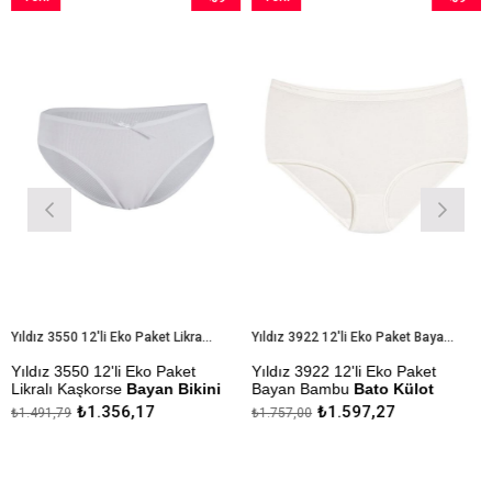
İndirim
Ürün
İndirim
Ürün
%9İndirim
%9İndirim
Yıldız 3550 12'li Eko Paket Likralı Kaşkorse Bayan Bikini Külot
Yıldız 3922 12'li Eko Paket Bayan Bambu Bato Külot
 3550 12'li Eko Paket
Yıldız 3922 12'li Eko Paket
Yıldız 3
ı Kaşkorse
Bayan Bikini
Bayan Bambu
Bato Külot
Bel
Bay
₺1.356,17
₺1.597,27
,79
₺1.757,00
₺149,18
Çekmezlik Sanfor Testi
Çekmezl
lik Sanfor Testi
Yapılmıştır
Yapılmış
ıştır
Kapıda Ödeme Seçeneği
Kapıda
a Ödeme Seçeneği