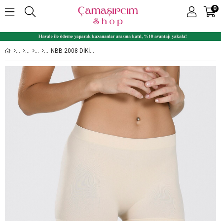
0
NBB 2008 DIKIŞSIZ İZ YAPMAZ TOPARLAYICI BAYAN BOXER ŞORT