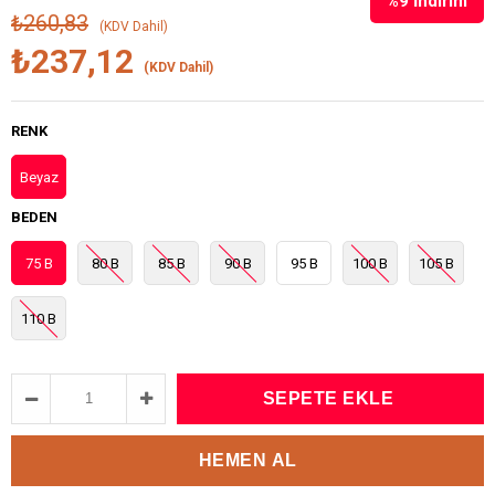
%
9
İndirim
₺260,83
(KDV Dahil)
₺237,12
(KDV Dahil)
RENK
Beyaz
BEDEN
75 B
80 B
85 B
90 B
95 B
100 B
105 B
110 B