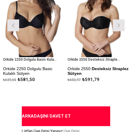
Orkide 2250 Dolgulu Basic Kulaklı Sütyen
Orkide 2550 Desteksiz Straplez Sütyen
 2250 Dolgulu Basic
Orkide 2550
Desteksiz Straplez
Orkide 2
ı Sütyen
Sütyen
Dolgusu
₺581,50
₺591,79
5
₺650,97
₺650,97
a Ödeme Seçeneği
Kapıda
Kapıda Ödeme Seçeneği
ARKADAŞINI DAVET ET
Lütfen Üye Girişi Yapınız
Üye Girişi