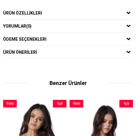
ÜRÜN ÖZELLIKLERI
YORUMLAR
(0)
ÖDEME SEÇENEKLERI
ÜRÜN ÖNERILERI
Benzer Ürünler
%9
Yeni
%9
Yeni
İndirim
Ürün
İndirim
Ürün
%9İndirim
%9İndirim