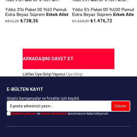
Yıldız 3'lü Paket 00 % 100 Pamuk Extra Beyaz Süprem Erkek Atlet
Yıldız 6'lı Paket 00 % 100 Pamuk Extra Beyaz Süprem Erkek Atlet
Yıldız 3'lü Paket 00 %10 Pamuk
Yıldız 6'lı Paket 00 %100 Pamuk
Extra Beyaz Süprem
Erkek Atlet
Extra Beyaz Süprem
Erkek Atlet
₺738,36
₺1.476,72
₺812,20
₺1.624,39
Çekmezlik Sanfor Testi
Çekmezlik Sanfor Testi
Yapılmıştır.
Yapılmıştır.
Kapıda Ödeme Seçeneği
Kapıda Ödeme Seçeneği
ARKADAŞINI DAVET ET
Lütfen Üye Girişi Yapınız
Üye Girişi
E-BÜLTEN KAYIT
Sürpriz kampanyalar ve fırsatlar için kaydol.
Gönder
Üyelik koşullarını
ve
kişisel verilerimin
korunmasını kabul ediyorum.