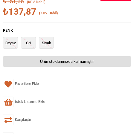
₺151,66
(KDV Dahil)
₺137,87
(KDV Dahil)
RENK
Beyaz
Gri
Siyah
Ürün stoklarımızda kalmamıştır.
Favorilere Ekle
İstek Listeme Ekle
Karşılaştır