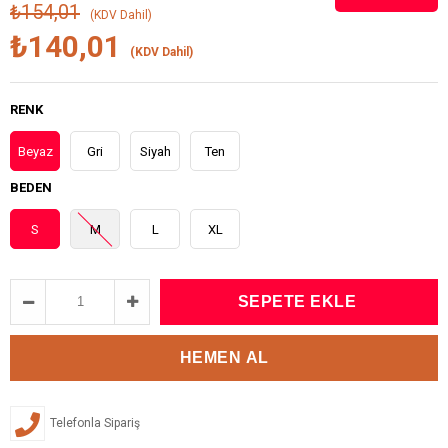
₺154,01
(KDV Dahil)
₺140,01
(KDV Dahil)
RENK
Beyaz
Gri
Siyah
Ten
BEDEN
S
M
L
XL
Telefonla Sipariş