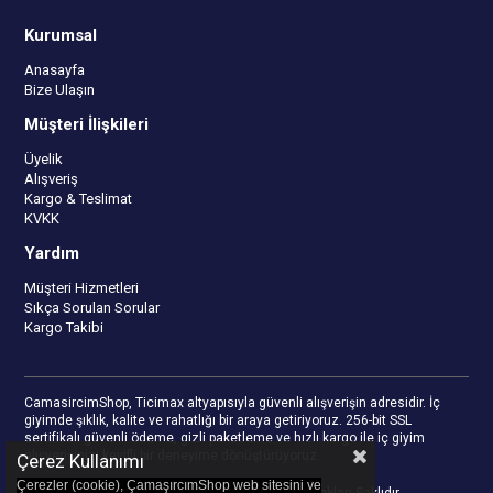
Kurumsal
Anasayfa
Bize Ulaşın
Müşteri İlişkileri
Üyelik
Alışveriş
Kargo & Teslimat
KVKK
Yardım
Müşteri Hizmetleri
Sıkça Sorulan Sorular
Kargo Takibi
CamasircimShop, Ticimax altyapısıyla güvenli alışverişin adresidir. İç
giyimde şıklık, kalite ve rahatlığı bir araya getiriyoruz. 256-bit SSL
sertifikalı güvenli ödeme, gizli paketleme ve hızlı kargo ile iç giyim
alışverişinizi keyifli bir deneyime dönüştürüyoruz.
Çerez Kullanımı
Çerezler (cookie), ÇamaşırcımShop web sitesini ve