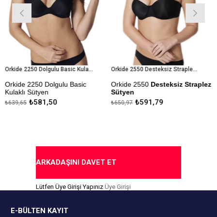
Orkide 2250 Dolgulu Basic Kulaklı Sütyen
Orkide 2550 Desteksiz Straplez Sütyen
de 2250 Dolgulu Basic
Orkide 2550
Desteksiz Straplez
Orkide
klı Sütyen
Sütyen
Dolgu
₺581,50
₺591,79
,65
₺650,97
₺650,9
da Ödeme Seçeneği
Kapıd
Kapıda Ödeme Seçeneği
ARKADAŞINI DAVET ET
Lütfen Üye Girişi Yapınız
Üye Girişi
E-BÜLTEN KAYIT