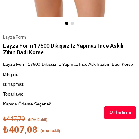
Layza Form
Layza Form 17500 Dikişsiz İz Yapmaz İnce Askılı
Zıbın Badi Korse
Layza Form 17500 Dikişsiz İz Yapmaz İnce Askılı Zıbın Badi Korse
Dikişsiz
İz Yapmaz
Toparlayıcı
Kapıda Ödeme Seçeneği
%
9
İndirim
₺447,79
(KDV Dahil)
₺407,08
(KDV Dahil)