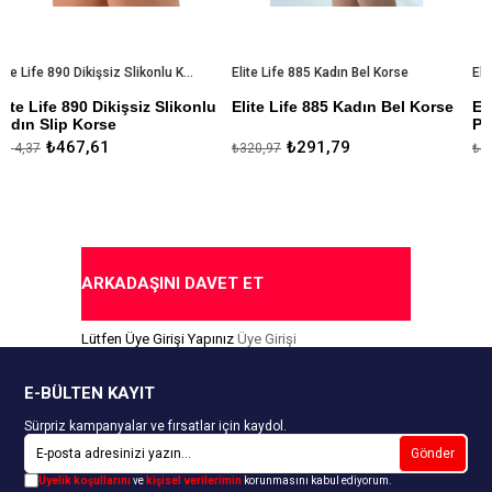
Elite Life 890 Dikişsiz Slikonlu Kadın Slip Korse
Elite Life 885 Kadın Bel Korse
Dikişsiz Slikonlu
Elite Life 885 Kadın Bel Korse
Elite Life 880 Di
se
Paçalı Kadın Ko
%82 Mikroelyaf Polyemid %17
1
₺291,79
₺486,31
₺320,97
₺534,94
m
Mikro
Elastan %1 Slikon
%85 Mikroelyaf
Elastan %1 Slik
Toparlayıcı Mikro Elyaf
l
Dikişsiz Çamaşır
Antimicrobial Özel Tasarım
1 Beden Küçültü
Kaymayı Önleyen Slikon Bantlar
en Slikon Bant
Toparlayıcı
ARKADAŞINI DAVET ET
Toparlayıcı
İz Yapmaz
irici
Lütfen Üye Girişi Yapınız
Üye Girişi
Antimicrobial
f Polyemid %19
ikon
Özel Tasarım
E-BÜLTEN KAYIT
Sürpriz kampanyalar ve fırsatlar için kaydol.
Gönder
Üyelik koşullarını
ve
kişisel verilerimin
korunmasını kabul ediyorum.