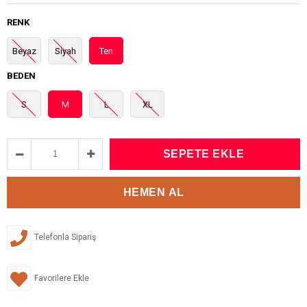
RENK
Beyaz
Siyah
Ten
BEDEN
S
M
L
XL
Telefonla Sipariş
Favorilere Ekle