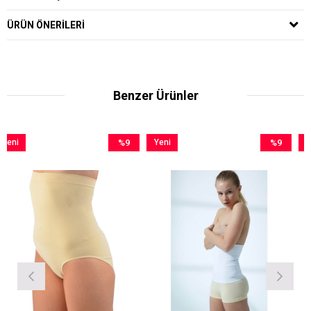
ÜRÜN ÖNERILERI
Benzer Ürünler
%9
Yeni
%9
Yeni
İndirim
Ürün
İndirim
Ürün
%9İndirim
%9İndirim