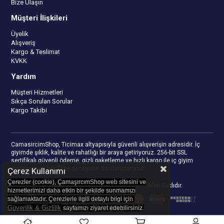
Bize Ulaşın
Müşteri İlişkileri
Üyelik
Alışveriş
Kargo & Teslimat
KVKK
Yardım
Müşteri Hizmetleri
Sıkça Sorulan Sorular
Kargo Takibi
CamasircimShop, Ticimax altyapısıyla güvenli alışverişin adresidir. İç
giyimde şıklık, kalite ve rahatlığı bir araya getiriyoruz. 256-bit SSL
sertifikalı güvenli ödeme, gizli paketleme ve hızlı kargo ile iç giyim
alışverişinizi keyifli bir deneyime dönüştürüyoruz.
Çerez Kullanımı
Çerezler (cookie), ÇamaşırcımShop web sitesini ve
© 2023
camasircimshop.com
- Tüm Hakları Saklıdır.
hizmetlerimizi daha etkin bir şekilde sunmamızı
sağlamaktadır. Çerezlerle ilgili detaylı bilgi için
Güvenlik & Gizlilik
sayfamızı z
iyaret edebilirsiniz.