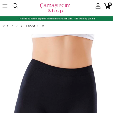
0
LAYZA FORM 16000 İZ YAPMAZ MIKRO ELYAF BAYAN UZUN TAYT