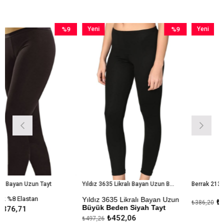
%9
Yeni
%9
Yeni
İndirim
Ürün
İndirim
Ürün
%9İndirim
%9İndirim
Tayt
Yıldız 3635 Likralı Bayan Uzun Büyük Beden Siyah Tayt
Yıldız 3635 Likralı Bayan Uzun
₺351,09
₺386,20
Büyük Beden Siyah Tayt
₺452,06
₺497,26
Kapıda Ödeme Seçeneği