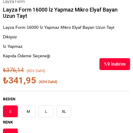
Layza Form
Layza Form 16000 İz Yapmaz Mikro Elyaf Bayan
Uzun Tayt
Layza Form 16000 İz Yapmaz Mikro Elyaf Bayan Uzun Tayt
Dikişsiz
İz Yapmaz
Kapıda Ödeme Seçeneği
%
9
İndirim
₺376,14
(KDV Dahil)
₺341,95
(KDV Dahil)
BEDEN
S
M
L
XL
RENK