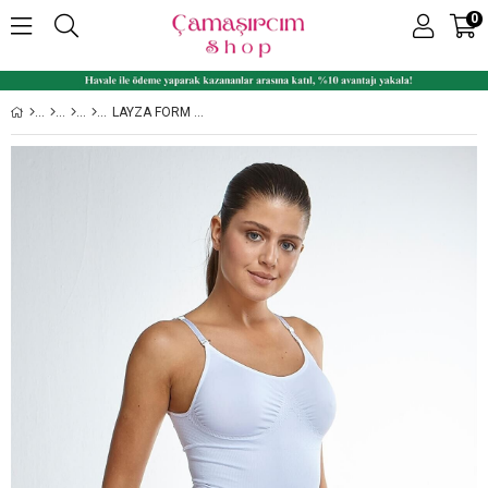
0
LAYZA FORM 15009 İP ASKILI 1 BEDEN KÜÇÜLTEN İZ YAPMAZ PAÇALI BOY SÜTYENLI KORSE