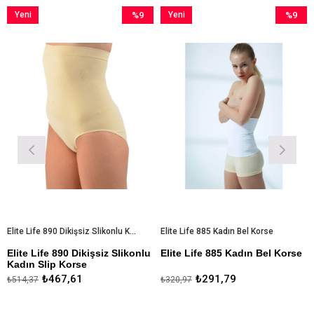
%9
Yeni
%9
Yeni
İndirim
Ürün
İndirim
Ürün
%9İndirim
%9İndirim
Elite Life 890 Dikişsiz Slikonlu Kadın Slip Korse
Elite Life 885 Kadın Bel Korse
Life 890 Dikişsiz Slikonlu
Elite Life 885 Kadın Bel Korse
Elite Li
 Slip Korse
Paçalı 
%82 Mikroelyaf Polyemid %17
₺467,61
₺291,79
7
₺320,97
₺534,94
 Tasarım
Mikro
Elastan %1 Slikon
%85 Mi
Elastan
Toparlayıcı Mikro Elyaf