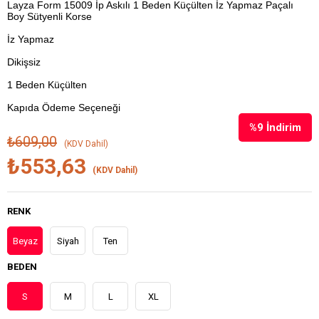
Layza Form 15009 İp Askılı 1 Beden Küçülten İz Yapmaz Paçalı
Boy Sütyenli Korse
İz Yapmaz
Dikişsiz
1 Beden Küçülten
Kapıda Ödeme Seçeneği
%
9
İndirim
₺609,00
(KDV Dahil)
₺553,63
(KDV Dahil)
RENK
Beyaz
Siyah
Ten
BEDEN
S
M
L
XL