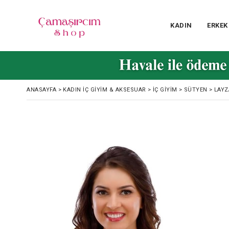
KADIN
ERKEK
ANASAYFA
>
KADIN İÇ GIYIM & AKSESUAR
>
İÇ GIYIM
>
SÜTYEN
>
LAYZ