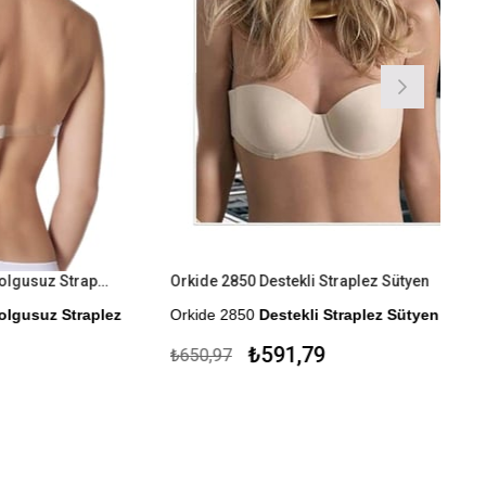
Orkide 2550 Sırtı Şeffaf Dolgusuz Straplez Sütyen
Orkide 2850 Destekli Straplez Sütyen
z Straplez
Orkide 2850
Destekli Straplez Sütyen
Kapıda Ödeme Seçeneği
₺591,79
₺650,97