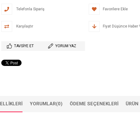
Telefonla Sipariş
Favorilere Ekle
Karşılaştır
Fiyat Düşünce Haber 
TAVSIYE ET
YORUM YAZ
ELLIKLERI
YORUMLAR
(0)
ÖDEME SEÇENEKLERI
ÜRÜN 