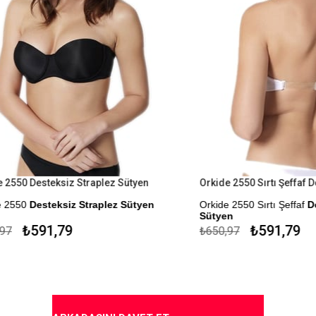
Desteksiz Straplez Sütyen
Desteksiz Straplez Sütyen
Orkide 2550 Sırtı Şeffaf
Dolgusu
Sütyen
591,79
₺591,79
₺650,97
Kapıda Ödeme Seçeneği
me Seçeneği