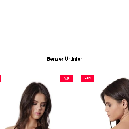
Benzer Ürünler
%9
Yeni
İndirim
Ürün
%9İndirim