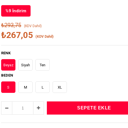
%
9
İndirim
₺293,75
(KDV Dahil)
₺267,05
(KDV Dahil)
RENK
Beyaz
Siyah
Ten
BEDEN
S
M
L
XL