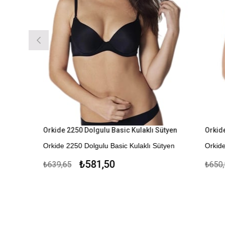
Orkide 2250 Dolgulu Basic Kulaklı Sütyen
Orkide 2550 
Orkide 2250 Dolgulu Basic Kulaklı Sütyen
Orkide 2550
Kapıda Ödeme Seçeneği
₺581,50
₺
₺639,65
₺650,97
Kapıda Öde