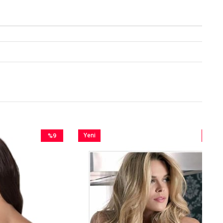
%9
Yeni
%9
İndirim
Ürün
İndirim
%9İndirim
%9İndirim