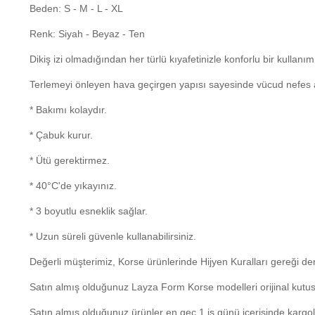
Beden: S - M - L - XL
Renk: Siyah - Beyaz - Ten
Dikiş izi olmadığından her türlü kıyafetinizle konforlu bir kullanım
Terlemeyi önleyen hava geçirgen yapısı sayesinde vücud nefes al
* Bakımı kolaydır.
* Çabuk kurur.
* Ütü gerektirmez.
* 40°C'de yıkayınız.
* 3 boyutlu esneklik sağlar.
* Uzun süreli güvenle kullanabilirsiniz.
Değerli müşterimiz, Korse ürünlerinde Hijyen Kuralları gereği 
Satın almış olduğunuz Layza Form Korse modelleri orijinal kutus
Satın almış olduğunuz ürünler en geç 1 iş günü içerisinde kargo