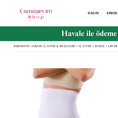
KADIN
ERKEK
ANASAYFA
>
KADIN İÇ GIYIM & AKSESUAR
>
İÇ GIYIM
>
KORSE
>
LAYZA