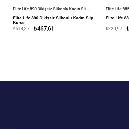
Elite Life 890 Dikişsiz Slikonlu Kadın Slip Korse
Elite Life 88
Elite Life 890 Dikişsiz Slikonlu Kadın Slip
Elite Life 8
Korse
%82 Mikroe
₺467,61
₺
₺514,37
₺320,97
Özel Tasarım
Mikro Elyaf
Slikon
Antimicrobial
Toparlayıcı
Toparlayıc
Kaymayı Önleyen Slikon Bant
Antimicrobi
Mide ve Karın Toparlayıcı
Kaymayı Önle
Kalça Şekillendirici
%80 Mikroelyaf Polyemid %19 Elastan %1
Slikon
ça