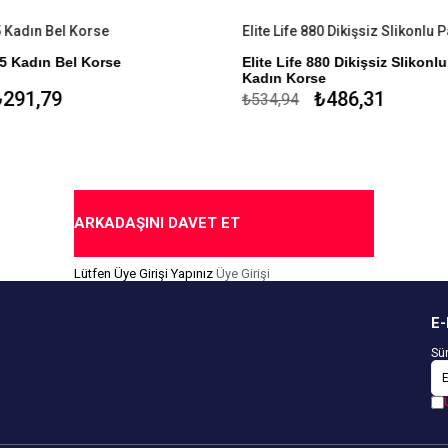
5 Kadın Bel Korse
85 Kadın Bel Korse
Elite Life 880 Dikişsiz Slikonlu
Kadın Korse
lyaf Polyemid %17 Elastan %1
291,79
₺486,31
₺534,94
%85 Mikroelyaf Polyemid %14
Slikon
ı Mikro Elyaf
Dikişsiz Çamaşır
al Özel Tasarım
1 Beden Küçültür
yen Slikon Bantlar
Toparlayıcı
ARKADAŞINI DAVET ET
İz Yapmaz
Lütfen Üye Girişi Yapınız
Üye Girişi
Antimicrobial
Özel Tasarım
E-
Sür