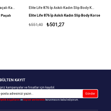
Elite Life 880 Dikişsiz Slikonlu Paçalı Kadın Korse
Elite Life 876 İp Askılı Kadın Slip Body Korse
 Paçalı
Elite Life 876 İp Askılı Kadın Slip Body Korse
%90 Mikroelyaf Poliamid %10 Elastan
₺501,27
₺551,40
 Elastan %1
Dikişsiz İç Giyim
BÜLTEN KAYIT
priz kampanyalar ve fırsatlar için kaydol.
Gönder
Üyelik koşullarını
ve
kişisel verilerimin
korunmasını kabul ediyorum.