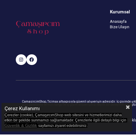
Kurumsal
Anasayfa
Bize Ulaşın
CamasircimShop, Ticimax altyapısıyla güvenli alışverişin adresidir. İç giyimde şıklık
gizli paketleme ve hızlı kargo ile iç giyim alışverişinizi keyifli bir deneyime dönüşt
Çerez Kullanımı
Çerezler (cookie), ÇamaşırcımShop web sitesini ve hizmetlerimizi daha
etkin bir şekilde sunmamızı sağlamaktadır. Çerezlerle ilgili detaylı bilgi için
© 2023
camasircimshop.com
- Tüm Haklar
Güvenlik & Gizlilik
sayfamızı z
iyaret edebilirsiniz.