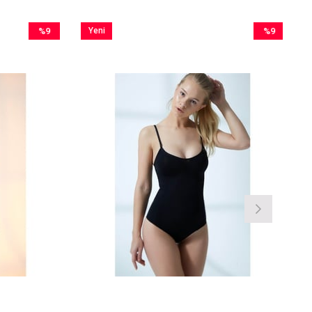
%9
Yeni
%9
İndirim
Ürün
İndirim
%9İndirim
%9İndirim