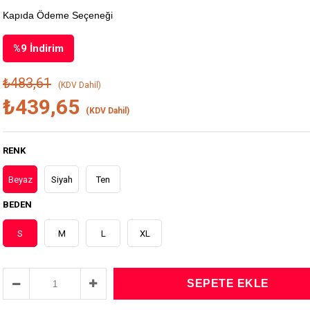
Kapıda Ödeme Seçeneği
%
9
İndirim
₺483,61
(KDV Dahil)
₺439,65
(KDV Dahil)
RENK
Beyaz
Siyah
Ten
BEDEN
S
M
L
XL