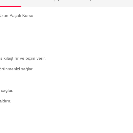
Uzun Paçalı Korse
kılaştırır ve biçim verir.
görünmenizi sağlar.
 sağlar.
dırır.