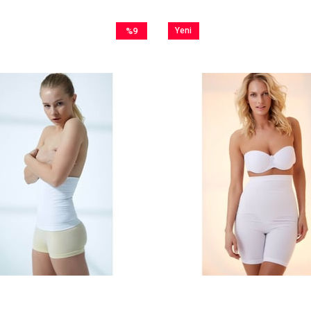
%9
Yeni
İndirim
Ürün
%9İndirim