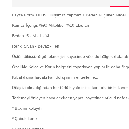
Layza Form 11005 Dikişsiz İz Yapmaz 1 Beden Küçülten Mideli 
Kumaş İçeriği: %90 Mikofiber %10 Elastan
Beden: S - M - L - XL
Renk: Siyah - Beyaz - Ten
Üstün dikişsiz örgü teknolojisi sayesinde vücudu bölgesel olarak sı
Özellikle Kalça ve Karın bölgesini toparlayan yapısı ile daha fit 
Kılcal damarlardaki kan dolaşımını engellemez.
Dikiş izi olmadığından her türlü kıyafetinizle konforlu bir kullanım
Terlemeyi önleyen hava geçirgen yapısı sayesinde vücud nefes al
* Bakımı kolaydır.
* Çabuk kurur.