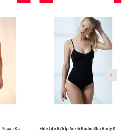
İndirim
Ürün
İndirim
%9İndirim
%9İndirim
Elite Life 880 Dikişsiz Slikonlu Paçalı Kadın Korse
Elite Life 876 İp Askılı Kadın Slip Body Korse