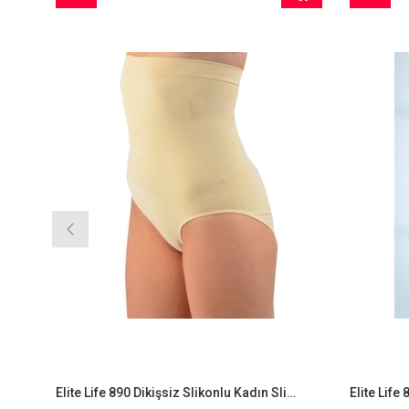
im
Ürün
İndirim
Ürün
irim
%9İndirim
Elite Life 890 Dikişsiz Slikonlu Kadın Slip Korse
Elite Life 88