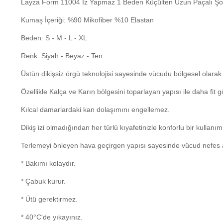
Layza Form 11004 İz Yapmaz 1 Beden Küçülten Uzun Paçalı Şo
Kumaş İçeriği: %90 Mikofiber %10 Elastan
Beden: S - M - L - XL
Renk: Siyah - Beyaz - Ten
Üstün dikişsiz örgü teknolojisi sayesinde vücudu bölgesel olarak sı
Özellikle Kalça ve Karın bölgesini toparlayan yapısı ile daha fit 
Kılcal damarlardaki kan dolaşımını engellemez.
Dikiş izi olmadığından her türlü kıyafetinizle konforlu bir kullanım
Terlemeyi önleyen hava geçirgen yapısı sayesinde vücud nefes al
* Bakımı kolaydır.
* Çabuk kurur.
* Ütü gerektirmez.
* 40°C'de yıkayınız.