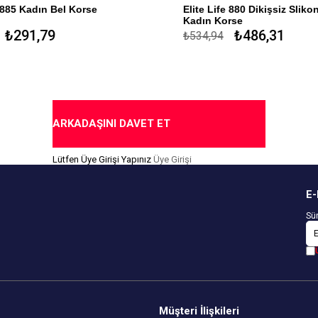
85 Kadın Bel Korse
Elite Life 880 Dikişsiz Slikonlu
Kadın Korse
lyaf Polyemid %17 Elastan %1
291,79
₺486,31
₺534,94
%85 Mikroelyaf Polyemid %14
Slikon
ı Mikro Elyaf
Dikişsiz Çamaşır
al Özel Tasarım
1 Beden Küçültür
yen Slikon Bantlar
Toparlayıcı
ARKADAŞINI DAVET ET
İz Yapmaz
Lütfen Üye Girişi Yapınız
Üye Girişi
Antimicrobial
Özel Tasarım
E-
Sür
Müşteri İlişkileri