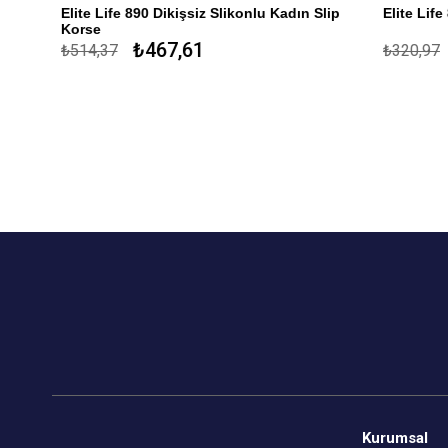
Elite Life 890 Dikişsiz Slikonlu Kadın Slip
Elite Life 8
Korse
%82 Mikroe
₺467,61
₺
₺514,37
₺320,97
Özel Tasarım
Mikro Elyaf
Slikon
Antimicrobial
Toparlayıcı
Toparlayıc
Kaymayı Önleyen Slikon Bant
Antimicrobi
Mide ve Karın Toparlayıcı
Kaymayı Önle
Kalça Şekillendirici
%80 Mikroelyaf Polyemid %19 Elastan %1
Slikon
ça
Kurumsal