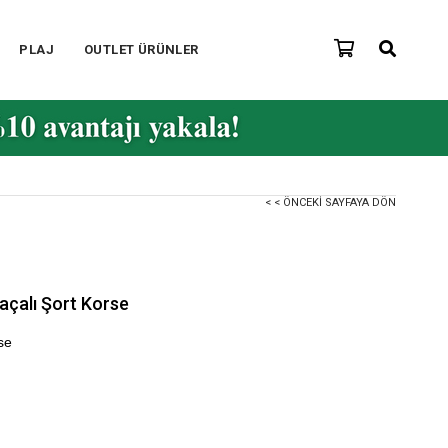
PLAJ
OUTLET ÜRÜNLER
< < ÖNCEKI SAYFAYA DÖN
çalı Şort Korse
se