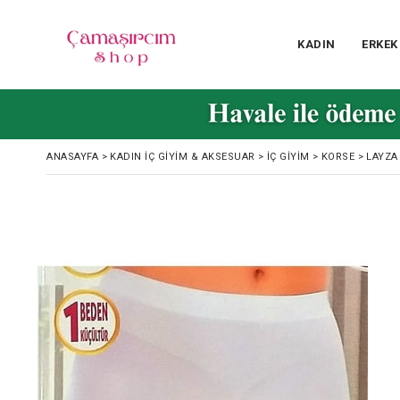
KADIN
ERKEK
ANASAYFA
>
KADIN İÇ GIYIM & AKSESUAR
>
İÇ GIYIM
>
KORSE
>
LAYZA