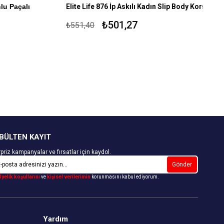
 Paçalı
Elite Life 876 İp Askılı Kadın Slip Body Korse
%90 Mikroelyaf Poliamid %10 Elastan
₺501,27
₺551,40
 Elastan %1
Dikişsiz İç Giyim
BÜLTEN KAYIT
priz kampanyalar ve fırsatlar için kaydol.
Gönder
Üyelik koşullarını
ve
kişisel verilerimin
korunmasını kabul ediyorum.
Yardım