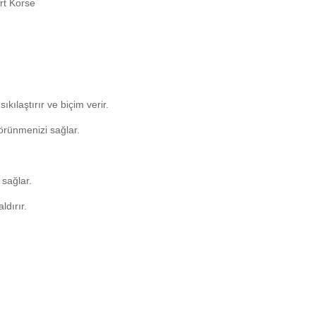
rt Korse
kılaştırır ve biçim verir.
görünmenizi sağlar.
 sağlar.
dırır.