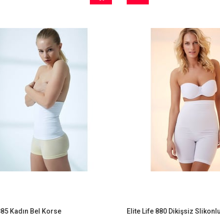
İndirim
Ürün
%9İndirim
5 Kadın Bel Korse