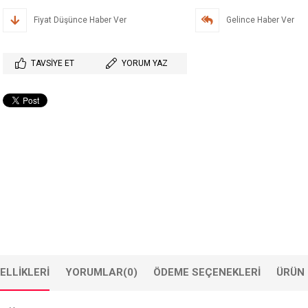
Fiyat Düşünce Haber Ver
Gelince Haber Ver
TAVSIYE ET
YORUM YAZ
ELLIKLERI
YORUMLAR
(0)
ÖDEME SEÇENEKLERI
ÜRÜN 