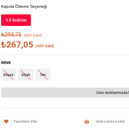
Kapıda Ödeme Seçeneği
%
9
İndirim
₺293,75
(KDV Dahil)
₺267,05
(KDV Dahil)
RENK
Beyaz
Siyah
Ten
Ürün stoklarımızda 
Favorilere Ekle
İstek Listeme Ekle