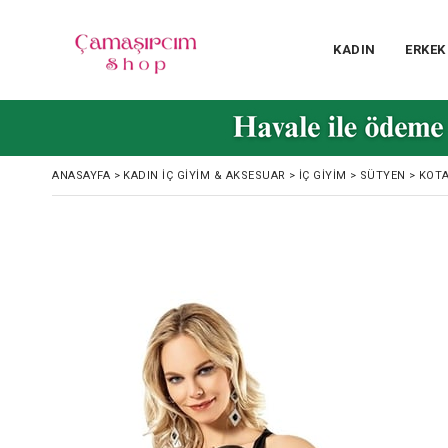
KADIN
ERKEK
ANASAYFA
>
KADIN İÇ GIYIM & AKSESUAR
>
İÇ GIYIM
>
SÜTYEN
>
KOTA