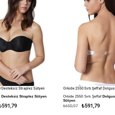
Desteksiz Straplez Sütyen
Desteksiz Straplez Sütyen
Orkide 2550 Sırtı Şeffaf
Dolgusu
Sütyen
591,79
₺591,79
₺650,97
Kapıda Ödeme Seçeneği
me Seçeneği