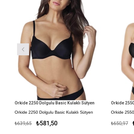
Orkide 2250 Dolgulu Basic Kulaklı Sütyen
Orkide 2550 
Orkide 2250 Dolgulu Basic Kulaklı Sütyen
Orkide 2550
Kapıda Ödeme Seçeneği
₺581,50
₺
₺639,65
₺650,97
Kapıda Öde