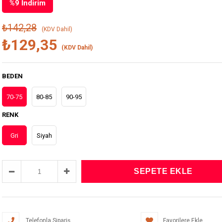
%
9
İndirim
₺142,28
(KDV Dahil)
₺129,35
(KDV Dahil)
BEDEN
70-75
80-85
90-95
RENK
Gri
Siyah
Telefonla Sipariş
Favorilere Ekle