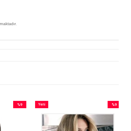
nmaktadır.
%9
Yeni
%9
İndirim
Ürün
İndirim
%9İndirim
%9İndirim