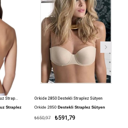
Orkide 2550 Sırtı Şeffaf Dolgusuz Straplez Sütyen
Orkide 2850 Destekli Straplez Sütyen
z Straplez
Orkide 2850
Destekli Straplez Sütyen
Kapıda Ödeme Seçeneği
₺591,79
₺650,97