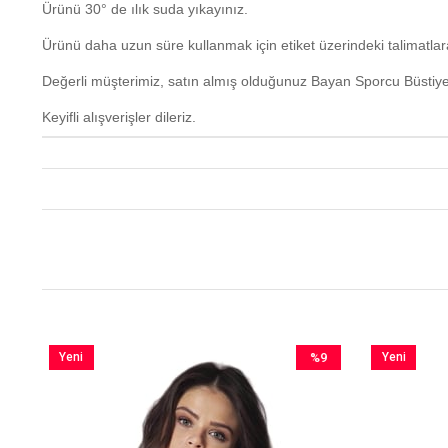
Ürünü 30° de ılık suda yıkayınız.
Ürünü daha uzun süre kullanmak için etiket üzerindeki talimatla
Değerli müşterimiz, satın almış olduğunuz
Bayan Sporcu Büstiyer
Keyifli alışverişler dileriz.
Yeni
%9
Yeni
im
Ürün
İndirim
Ürün
irim
%9İndirim