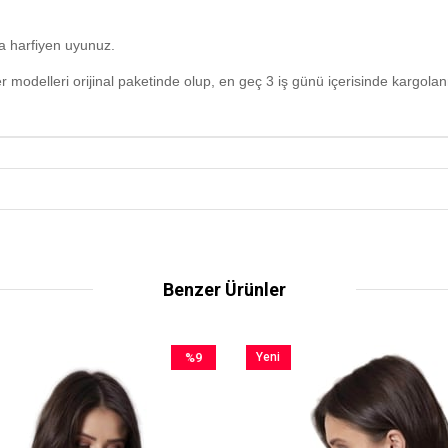
ra harfiyen uyunuz.
 modelleri orijinal paketinde olup, en geç 3 iş günü içerisinde kargola
Benzer Ürünler
%9
Yeni
İndirim
Ürün
%9İndirim