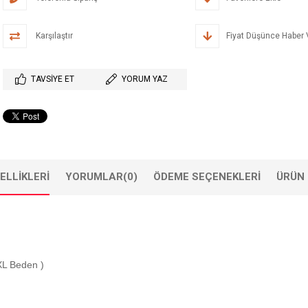
Karşılaştır
Fiyat Düşünce Haber 
TAVSIYE ET
YORUM YAZ
ELLIKLERI
YORUMLAR
(0)
ÖDEME SEÇENEKLERI
ÜRÜN 
XL Beden )