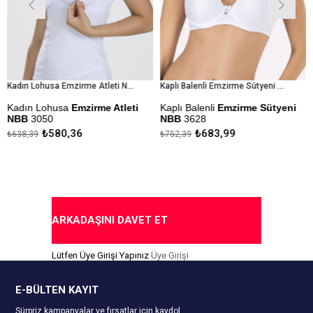
Kadın Lohusa Emzirme Atleti NBB 3050
Kaplı Balenli Emzirme Sütyeni NBB 3628
ın Lohusa
Emzirme Atleti
Kaplı Balenli
Emzirme Sütyeni
Liza 
B
3050
NBB
3628
Emzir
₺580,36
₺683,99
,39
₺752,39
₺401,
ıda Ödeme Seçeneği
Göğüs Kısmından Açılabilen
Emzir
Kısımları Sayesinde Emzirmeye
Uygundur.
Askıla
Kapıda Ödeme Seçeneği
Kapı
ARKADAŞINI DAVET ET
Lütfen Üye Girişi Yapınız
Üye Girişi
E-BÜLTEN KAYIT
Sürpriz kampanyalar ve fırsatlar için kaydol.