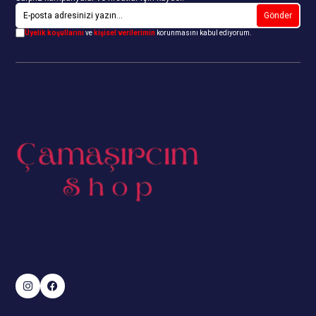
Gönder
Üyelik koşullarını
ve
kişisel verilerimin
korunmasını kabul ediyorum.