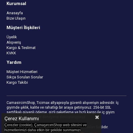
Kurumsal
Anasayfa
Bize Ulaşın
Müşteri İlişkileri
Üyelik
Alışveriş
Kargo & Teslimat
KVKK
Yardım
Müşteri Hizmetleri
Sıkça Sorulan Sorular
Kargo Takibi
CamasircimShop, Ticimax altyapısıyla güvenli alışverişin adresidir. İç
giyimde şıklık, kalite ve rahatlığı bir araya getiriyoruz. 256-bit SSL
sertifikalı güvenli ödeme, gizli paketleme ve hızlı kargo ile iç giyim
alışverişinizi keyifli bir deneyime dönüştürüyoruz.
Çerez Kullanımı
Çerezler (cookie), ÇamaşırcımShop web sitesini ve
© 2023
camasircimshop.com
- Tüm Hakları Saklıdır.
hizmetlerimizi daha etkin bir şekilde sunmamızı