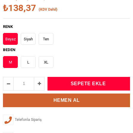
₺138,37
(KDV Dahil)
RENK
Beyaz
Siyah
Ten
BEDEN
M
L
XL
Telefonla Sipariş