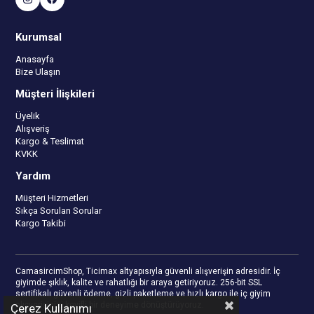
Kurumsal
Anasayfa
Bize Ulaşın
Müşteri İlişkileri
Üyelik
Alışveriş
Kargo & Teslimat
KVKK
Yardım
Müşteri Hizmetleri
Sıkça Sorulan Sorular
Kargo Takibi
CamasircimShop, Ticimax altyapısıyla güvenli alışverişin adresidir. İç
giyimde şıklık, kalite ve rahatlığı bir araya getiriyoruz. 256-bit SSL
sertifikalı güvenli ödeme, gizli paketleme ve hızlı kargo ile iç giyim
alışverişinizi keyifli bir deneyime dönüştürüyoruz.
Çerez Kullanımı