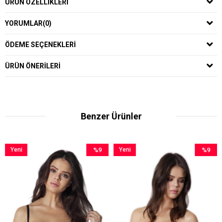
ÜRÜN ÖZELLIKLERI
YORUMLAR
(0)
ÖDEME SEÇENEKLERI
ÜRÜN ÖNERILERI
Benzer Ürünler
%9
Yeni
%9
Yeni
İndirim
Ürün
İndirim
Ürün
%9İndirim
%9İndirim