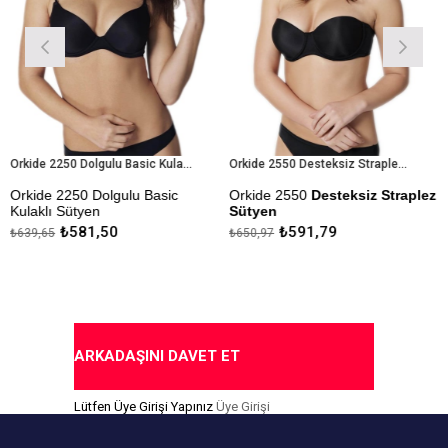
Orkide 2250 Dolgulu Basic Kulaklı Sütyen
Orkide 2550 Desteksiz Straplez Sütyen
e 2250 Dolgulu Basic
Orkide 2550
Desteksiz Straplez
Orkide 
lı Sütyen
Sütyen
Dolgus
₺581,50
₺591,79
65
₺650,97
₺650,97
a Ödeme Seçeneği
Kapıda
Kapıda Ödeme Seçeneği
ARKADAŞINI DAVET ET
Lütfen Üye Girişi Yapınız
Üye Girişi