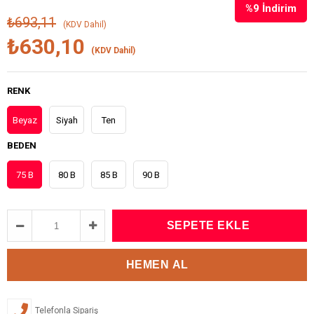
%
9
İndirim
₺693,11
(KDV Dahil)
₺630,10
(KDV Dahil)
RENK
Beyaz
Siyah
Ten
BEDEN
75 B
80 B
85 B
90 B
Telefonla Sipariş