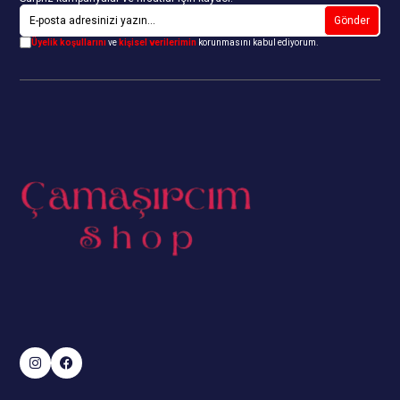
Gönder
Üyelik koşullarını
ve
kişisel verilerimin
korunmasını kabul ediyorum.