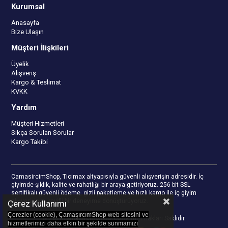
Kurumsal
Anasayfa
Bize Ulaşın
Müşteri İlişkileri
Üyelik
Alışveriş
Kargo & Teslimat
KVKK
Yardım
Müşteri Hizmetleri
Sıkça Sorulan Sorular
Kargo Takibi
CamasircimShop, Ticimax altyapısıyla güvenli alışverişin adresidir. İç
giyimde şıklık, kalite ve rahatlığı bir araya getiriyoruz. 256-bit SSL
sertifikalı güvenli ödeme, gizli paketleme ve hızlı kargo ile iç giyim
alışverişinizi keyifli bir deneyime dönüştürüyoruz.
Çerez Kullanımı
Çerezler (cookie), ÇamaşırcımShop web sitesini ve
© 2023
camasircimshop.com
- Tüm Hakları Saklıdır.
hizmetlerimizi daha etkin bir şekilde sunmamızı