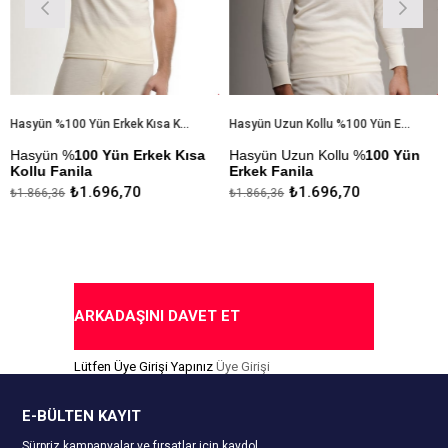
Hasyün %100 Yün Erkek Kısa Kollu Fanila
Hasyün Uzun Kollu %100 Yün Erkek Fanila 1002
yün %
100 Yün Erkek Kısa
Hasyün Uzun Kollu %
100 Yün
Hasy
u Fanila
Erkek Fanila
Uzun
₺1.696,70
₺1.696,70
6,36
₺1.866,36
₺1.866
da Ödeme Seçeneği
Kapıda Ödeme Seçeneği
Kapıd
ARKADAŞINI DAVET ET
Lütfen Üye Girişi Yapınız
Üye Girişi
E-BÜLTEN KAYIT
Sürpriz kampanyalar ve fırsatlar için kaydol.