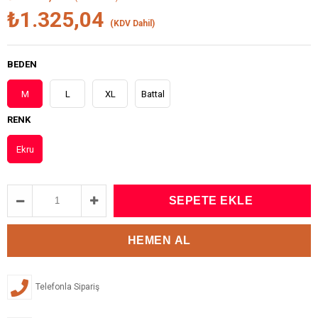
₺1.325,04
(KDV Dahil)
BEDEN
M
L
XL
Battal
RENK
Ekru
Telefonla Sipariş