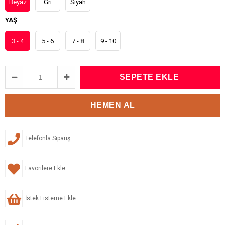
Beyaz
Gri
Siyah
YAŞ
3 - 4
5 - 6
7 - 8
9 - 10
Telefonla Sipariş
Favorilere Ekle
İstek Listeme Ekle