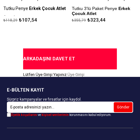
Tutku Penye
Erkek Çocuk Atlet
Tutku 3'lü Paket Penye
Erkek
T
Çocuk Atlet
E
Ürün İçeriği: %100 Pamuk
₺107,54
₺323,44
₺118,29
₺355,79
₺
Ürün İçeriği: %100 Pamuk
Kapıda Ödeme Seçeneği
Kapıda Ödeme Seçeneği
ARKADAŞINI DAVET ET
Lütfen Üye Girişi Yapınız
Üye Girişi
E-BÜLTEN KAYIT
Sürpriz kampanyalar ve fırsatlar için kaydol.
Gönder
Üyelik koşullarını
ve
kişisel verilerimin
korunmasını kabul ediyorum.