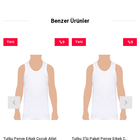
Benzer Ürünler
Yeni
%9
Yeni
%9
Ürün
İndirim
Ürün
İndirim
m
%9İndirim
%9İndirim
Tutku Penye Erkek Çocuk Atlet
Tutku 3'lü Paket Penye Erkek Çocuk Atlet