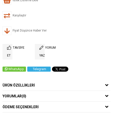
İstek Listeme Ekle
Karşılaştır
Fiyat Düşünce Haber Ver
TAVSIYE
YORUM
ET
YAZ
WhatsApp
Telegram
ÜRÜN ÖZELLIKLERI
YORUMLAR
(0)
ÖDEME SEÇENEKLERI