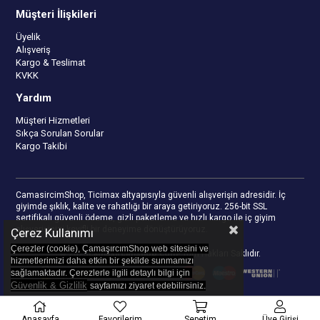
Müşteri İlişkileri
Üyelik
Alışveriş
Kargo & Teslimat
KVKK
Yardım
Müşteri Hizmetleri
Sıkça Sorulan Sorular
Kargo Takibi
CamasircimShop, Ticimax altyapısıyla güvenli alışverişin adresidir. İç
giyimde şıklık, kalite ve rahatlığı bir araya getiriyoruz. 256-bit SSL
sertifikalı güvenli ödeme, gizli paketleme ve hızlı kargo ile iç giyim
alışverişinizi keyifli bir deneyime dönüştürüyoruz.
Çerez Kullanımı
Çerezler (cookie), ÇamaşırcımShop web sitesini ve
© 2023
camasircimshop.com
- Tüm Hakları Saklıdır.
hizmetlerimizi daha etkin bir şekilde sunmamızı
sağlamaktadır. Çerezlerle ilgili detaylı bilgi için
Güvenlik & Gizlilik
sayfamızı z
iyaret edebilirsiniz.
Anasayfa
Favorilerim
Sepetim
Üye Girişi