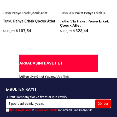
Tutku Penye Erkek Çocuk Atlet
Tutku 3'lü Paket Penye Erkek Çocuk Atlet
Tutku Penye
Erkek Çocuk Atlet
Tutku 3'lü Paket Penye
Erkek
Çocuk Atlet
Ürün İçeriği: %100 Pamuk
₺107,54
₺323,44
₺118,29
₺355,79
Ürün İçeriği: %100 Pamuk
Kapıda Ödeme Seçeneği
Kapıda Ödeme Seçeneği
ARKADAŞINI DAVET ET
Lütfen Üye Girişi Yapınız
Üye Girişi
E-BÜLTEN KAYIT
Sürpriz kampanyalar ve fırsatlar için kaydol.
Gönder
Üyelik koşullarını
ve
kişisel verilerimin
korunmasını kabul ediyorum.