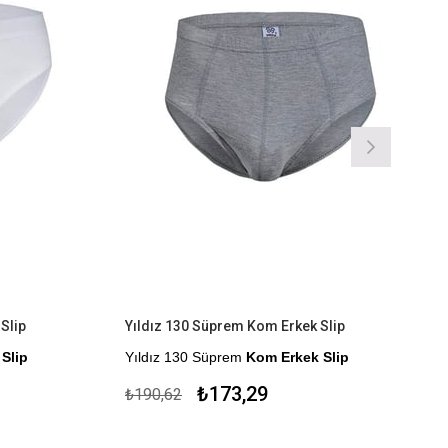
lip
Yıldız 130 Süprem Kom Erkek Slip
lip
Yıldız 130 Süprem
Kom Erkek Slip
r.
%100 Pamuk
₺173,29
₺190,62
Çekmezlik Sanfor Testi Yapılmıştır.
Kapıda Ödeme Seçeneği