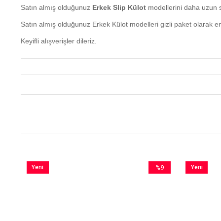
Satın almış olduğunuz
Erkek Slip Külot
modellerini daha uzun s
Satın almış olduğunuz Erkek Külot modelleri gizli paket olarak e
Keyifli alışverişler dileriz.
Yeni
%9
Yeni
im
Ürün
İndirim
Ürün
irim
%9İndirim