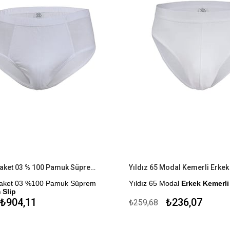
Yıldız 6'lı Paket 03 % 100 Pamuk Süprem Erkek Kom Slip
Yıldız 65 Modal Kemerli Erkek S
Paket 03 %100 Pamuk Süprem
Yıldız 65 Modal
Erkek Kemerli S
lip
Çekmezlik Sanfor Testi Yapılmıştı
904,11
₺236,07
₺259,68
for Testi Yapılmıştır.
Kapıda Ödeme Seçeneği
me Seçeneği