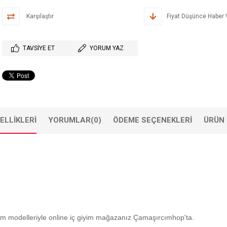
Karşılaştır
Fiyat Düşünce Haber 
TAVSIYE ET
YORUM YAZ
ELLIKLERI
YORUMLAR
(0)
ÖDEME SEÇENEKLERI
ÜRÜN 
tüm modelleriyle online iç giyim mağazanız Çamaşırcımhop'ta.