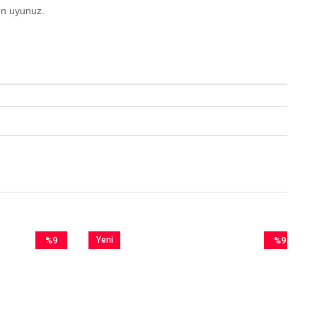
en uyunuz.
%9
Yeni
%9
İndirim
Ürün
İndirim
%9İndirim
%9İndirim