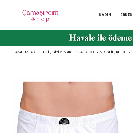
KADIN
ERKEK
ANASAYFA
>
ERKEK İÇ GIYIM & AKSESUAR
>
İÇ GIYIM
>
SLIP, KÜLOT
>