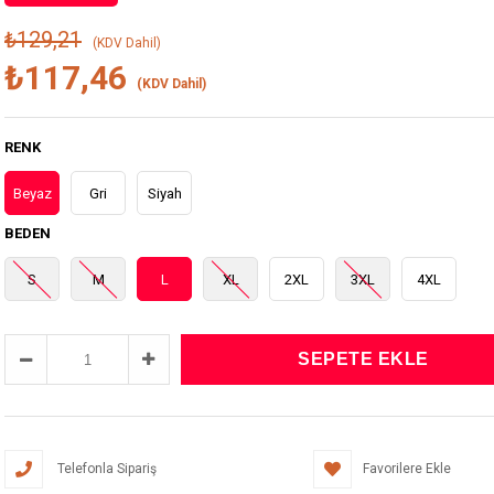
₺129,21
(KDV Dahil)
₺117,46
(KDV Dahil)
RENK
Beyaz
Gri
Siyah
BEDEN
S
M
L
XL
2XL
3XL
4XL
Telefonla Sipariş
Favorilere Ekle