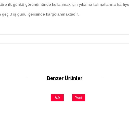
üre ilk günkü görünümünde kullanmak için yıkama talimatlarına harfiy
n geç 3 iş günü içerisinde kargolanmaktadır.
Benzer Ürünler
%9
Yeni
İndirim
Ürün
%9İndirim