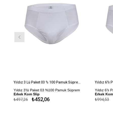
Yıldız 3 Lü Paket 03 % 100 Pamuk Süprem Erkek Kom Slip
Yıldız 3'lü Paket 03 %100 Pamuk Süprem
Yıldız 6'lı 
Erkek Kom Slip
Erkek Kom S
₺452,06
₺
₺497,26
₺994,53
Çekmezlik Sanfor Testi Yapılmıştır.
Çekmezlik San
Kapıda Ödeme Seçeneği
Kapıda Öde