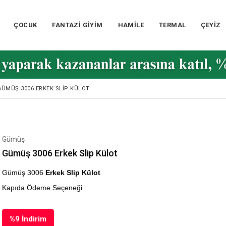
ÇOCUK
FANTAZİ GİYİM
HAMİLE
TERMAL
ÇEYİZ
GÜMÜŞ 3006 ERKEK SLIP KÜLOT
Gümüş
Gümüş 3006 Erkek Slip Külot
Gümüş 3006
Erkek Slip Külot
Kapıda Ödeme Seçeneği
%
9
İndirim