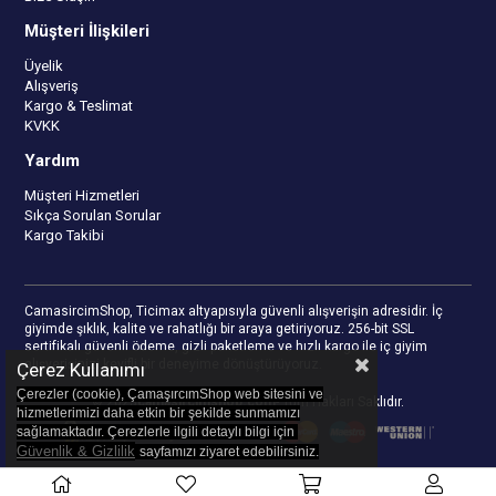
Müşteri İlişkileri
Üyelik
Alışveriş
Kargo & Teslimat
KVKK
Yardım
Müşteri Hizmetleri
Sıkça Sorulan Sorular
Kargo Takibi
CamasircimShop, Ticimax altyapısıyla güvenli alışverişin adresidir. İç
giyimde şıklık, kalite ve rahatlığı bir araya getiriyoruz. 256-bit SSL
sertifikalı güvenli ödeme, gizli paketleme ve hızlı kargo ile iç giyim
alışverişinizi keyifli bir deneyime dönüştürüyoruz.
Çerez Kullanımı
Çerezler (cookie), ÇamaşırcımShop web sitesini ve
© 2023
camasircimshop.com
- Tüm Hakları Saklıdır.
hizmetlerimizi daha etkin bir şekilde sunmamızı
sağlamaktadır. Çerezlerle ilgili detaylı bilgi için
Güvenlik & Gizlilik
sayfamızı z
iyaret edebilirsiniz.