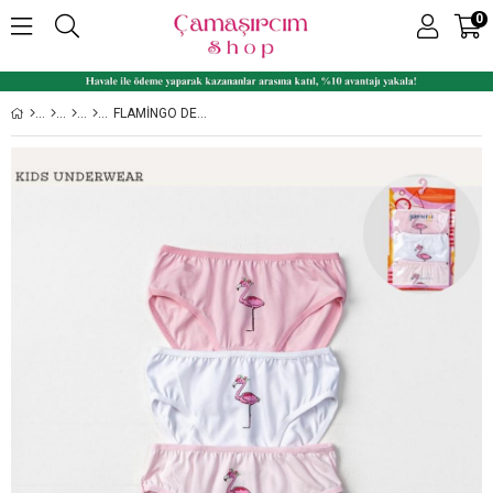
0
FLAMINGO DESENLI LIKRALI PENYE 3'LÜ KIZ ÇOCUK SLIP SET