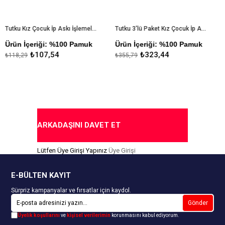
Tutku Kız Çocuk İp Askı İşlemeli Atlet
Tutku 3'lü Paket Kız Çocuk İp Askı İşlemeli Atlet
ün İçeriği: %100 Pamuk
Ürün İçeriği: %100 Pamuk
Ürün
₺107,54
₺323,44
8,29
₺355,79
₺711
ARKADAŞINI DAVET ET
Lütfen Üye Girişi Yapınız
Üye Girişi
E-BÜLTEN KAYIT
Sürpriz kampanyalar ve fırsatlar için kaydol.
Gönder
Üyelik koşullarını
ve
kişisel verilerimin
korunmasını kabul ediyorum.