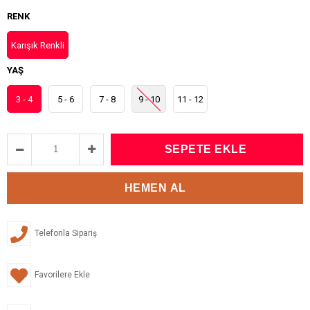
RENK
Karışık Renkli
YAŞ
3 - 4
5 - 6
7 - 8
9 - 10
11 - 12
Telefonla Sipariş
Favorilere Ekle