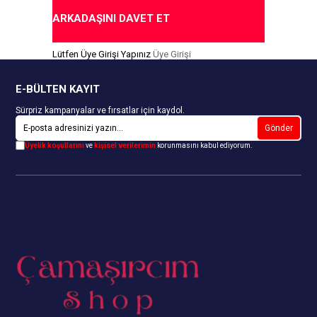
Kaymayı Önleyen Slikon Bantlar
Kaymayı Önleyen Slikon Bant
ARKADAŞINI DAVET ET
Mide ve Karın Toparlayıcı
Kalça Şekillendirici
Lütfen Üye Girişi Yapınız
Üye Girişi
%80 Mikroelyaf Polyemid %19
Elastan %1 Slikon
E-BÜLTEN KAYIT
Sürpriz kampanyalar ve fırsatlar için kaydol.
Gönder
Üyelik koşullarını
ve
kişisel verilerimin
korunmasını kabul ediyorum.