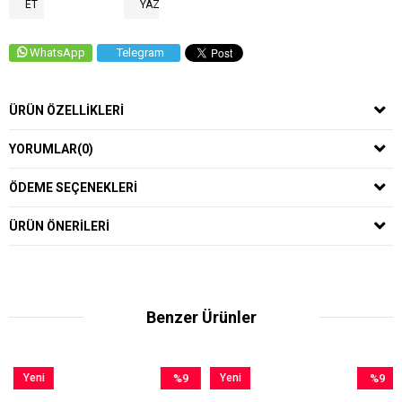
ET
YAZ
WhatsApp
Telegram
ÜRÜN ÖZELLIKLERI
YORUMLAR
(0)
ÖDEME SEÇENEKLERI
ÜRÜN ÖNERILERI
Benzer Ürünler
Yeni
%9
Yeni
%9
Ürün
İndirim
Ürün
İndirim