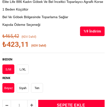
Elite Life 886 Kadın Göbek Ve Bel İnceltici Toparlayıcı Agraflı Korse
1 Beden Küçültür
Bel Ve Göbek Bölgesinde Toparlama Sağlar
Kapıda Ödeme Seçeneği
%
9
İndirim
₺465,42
(KDV Dahil)
₺423,11
(KDV Dahil)
BEDEN
S/M
L/XL
RENK
Beyaz
Siyah
Ten