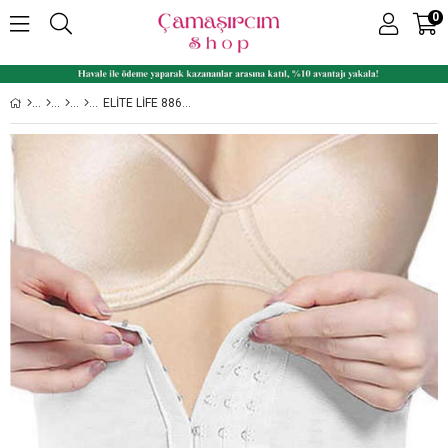
0
ELITE LIFE 886 KADIN GÖBEK VE BEL İNCELTICI TOPARLAYICI AGRAFLI KORSE