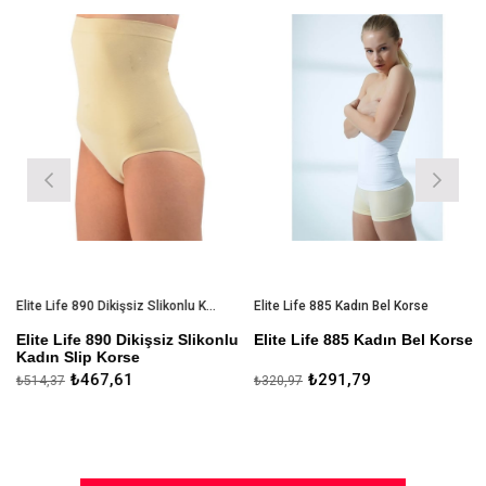
rim
%9İndirim
%9İndiri
Elite Life 890 Dikişsiz Slikonlu Kadın Slip Korse
Elite Life 885 Kadın Bel Korse
Elite Life 890 Dikişsiz Slikonlu
Elite Life 885 Kadın Bel Korse
Kadın Slip Korse
%82 Mikroelyaf Polyemid %17
₺467,61
₺291,79
₺514,37
₺320,97
Özel Tasarım
Mikro
Elastan %1 Slikon
Elyaf
Toparlayıcı Mikro Elyaf
Antimicrobial
Antimicrobial Özel Tasarım
Toparlayıcı