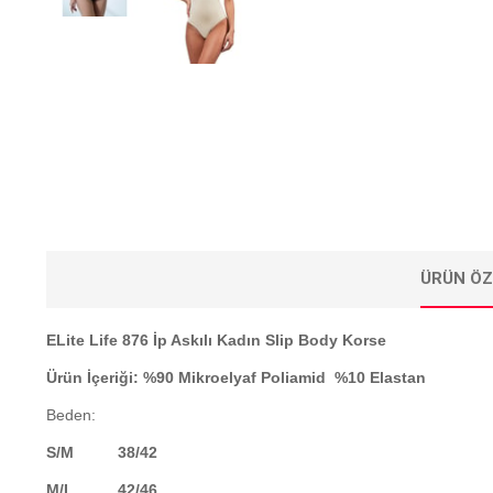
ÜRÜN ÖZ
ELite Life 876 İp Askılı Kadın Slip Body Korse
Ürün İçeriği: %90 Mikroelyaf Poliamid %10 Elastan
Beden:
S/M 38/42
M/L 42/46