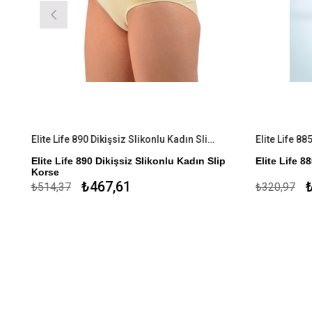
Elite Life 890 Dikişsiz Slikonlu Kadın Slip Korse
Elite Life 88
Elite Life 890 Dikişsiz Slikonlu Kadın Slip
Elite Life 8
Korse
%82 Mikroe
₺467,61
₺
₺514,37
₺320,97
Özel Tasarım
Mikro Elyaf
Slikon
Antimicrobial
Toparlayıcı
Toparlayıc
Kaymayı Önleyen Slikon Bant
Antimicrobi
Mide ve Karın Toparlayıcı
Kaymayı Önle
Kalça Şekillendirici
%80 Mikroelyaf Polyemid %19 Elastan %1
Slikon
ça