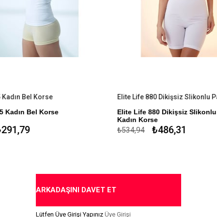
5 Kadın Bel Korse
85 Kadın Bel Korse
Elite Life 880 Dikişsiz Slikonlu
Kadın Korse
lyaf Polyemid %17 Elastan %1
291,79
₺486,31
₺534,94
%85 Mikroelyaf Polyemid %14
Slikon
ı Mikro Elyaf
Dikişsiz Çamaşır
al Özel Tasarım
1 Beden Küçültür
yen Slikon Bantlar
Toparlayıcı
ARKADAŞINI DAVET ET
İz Yapmaz
Lütfen Üye Girişi Yapınız
Üye Girişi
Antimicrobial