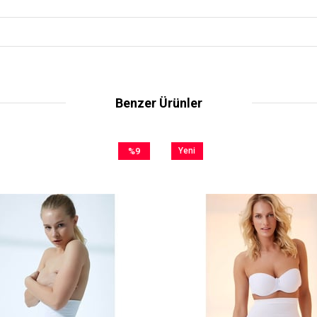
Benzer Ürünler
%9
Yeni
İndirim
Ürün
%9İndirim