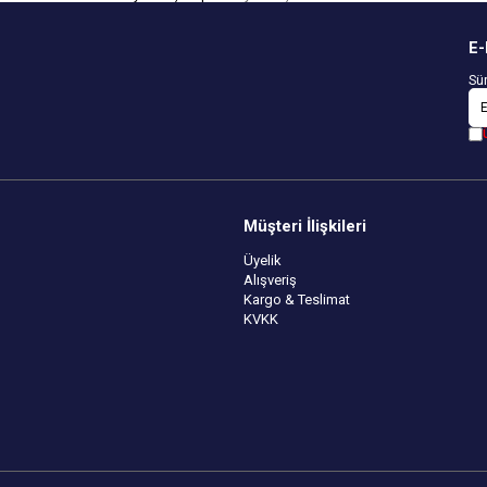
Özel Tasarım
E-
Sür
Müşteri İlişkileri
Üyelik
Alışveriş
Kargo & Teslimat
KVKK