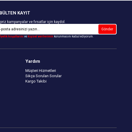
Basen Toparlayıcı
Esnek Hareket Sağlayan Sıkı Örülmüş
BÜLTEN KAYIT
Paça
priz kampanyalar ve fırsatlar için kaydol.
Gönder
Üyelik koşullarını
ve
kişisel verilerimin
korunmasını kabul ediyorum.
Yardım
Müşteri Hizmetleri
Sıkça Sorulan Sorular
Kargo Takibi