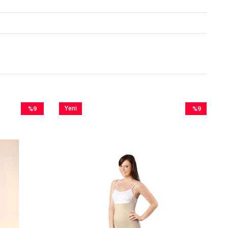
%9
Yeni
%9
İndirim
Ürün
İndirim
%9İndirim
%9İndirim