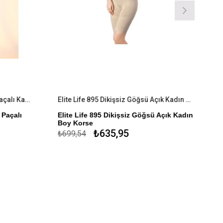
Elite Life 880 Dikişsiz Slikonlu Paçalı Kadın Korse
Elite Life 895 Dikişsiz Göğsü Açık Kadın Boy Korse
 Paçalı
Elite Life 895 Dikişsiz Göğsü Açık Kadın
Boy Korse
₺635,95
₺699,54
 Elastan %1
%75 Mikroelyaf Poliamid %25 Elastan
Dikişsiz Çamaşır
Çıkarılabilir Ayarlı Askı
Karın ve Mide Toparlayıcı
Alttan Destekli Kalça Şekillendirici
Güvenli Gizli Açılır Ağ Tasarımı