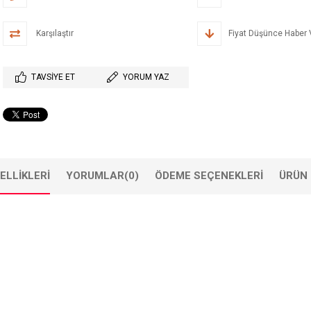
Karşılaştır
Fiyat Düşünce Haber 
TAVSIYE ET
YORUM YAZ
ELLIKLERI
YORUMLAR
(0)
ÖDEME SEÇENEKLERI
ÜRÜN 