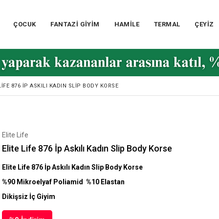
ÇOCUK
FANTAZİ GİYİM
HAMİLE
TERMAL
ÇEYİZ
LIFE 876 İP ASKILI KADIN SLIP BODY KORSE
Elite Life
Elite Life 876 İp Askılı Kadın Slip Body Korse
Elite Life 876 İp Askılı Kadın Slip Body Korse
%90 Mikroelyaf Poliamid %10 Elastan
Dikişsiz İç Giyim