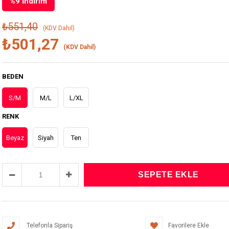
%
9
İndirim
₺551,40
(KDV Dahil)
₺501,27
(KDV Dahil)
BEDEN
S/M
M/L
L/XL
RENK
Beyaz
Siyah
Ten
Telefonla Sipariş
Favorilere Ekle