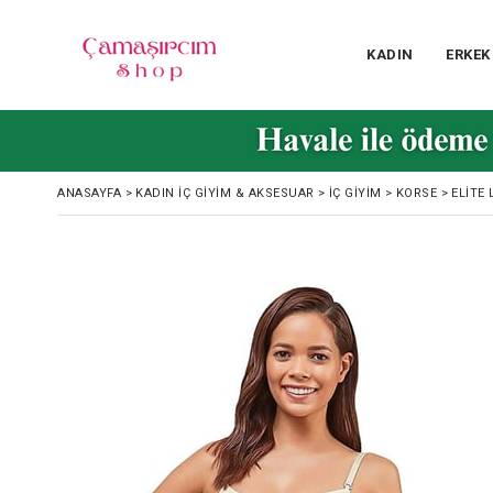
KADIN
ERKEK
ANASAYFA
>
KADIN İÇ GIYIM & AKSESUAR
>
İÇ GIYIM
>
KORSE
>
ELITE 