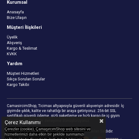
Kurumsal
Anasayfa
Bize Ulaşın
Müşteri İlişkileri
Üyelik
Alışveriş
Kargo & Teslimat
KVKK
Yardım
Müşteri Hizmetleri
Sıkça Sorulan Sorular
Kargo Takibi
CamasircimShop, Ticimax altyapısıyla güvenli alışverişin adresidir. İç
giyimde şıklık, kalite ve rahatlığı bir araya getiriyoruz. 256-bit SSL
sertifikalı güvenli ödeme, gizli paketleme ve hızlı kargo ile iç giyim
alışverişinizi keyifli bir deneyime dönüştürüyoruz.
Çerez Kullanımı
Çerezler (cookie), ÇamaşırcımShop web sitesini ve
© 2023
camasircimshop.com
- Tüm Hakları Saklıdır.
hizmetlerimizi daha etkin bir şekilde sunmamızı