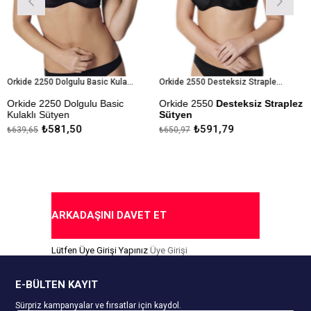
Orkide 2250 Dolgulu Basic Kulaklı Sütyen
Orkide 2550 Desteksiz Straplez Sütyen
de 2250 Dolgulu Basic
Orkide 2550
Desteksiz Straplez
Orkid
klı Sütyen
Sütyen
Dolgu
₺581,50
₺591,79
,65
₺650,97
₺650,
ıda Ödeme Seçeneği
Kapı
Kapıda Ödeme Seçeneği
ARKADAŞINI DAVET ET
Lütfen Üye Girişi Yapınız
Üye Girişi
E-BÜLTEN KAYIT
Sürpriz kampanyalar ve fırsatlar için kaydol.