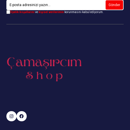
Gönder
Üyelik koşullarını
ve
kişisel verilerimin
korunmasını kabul ediyorum.