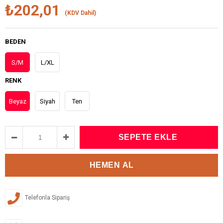
₺202,01
(KDV Dahil)
BEDEN
S/M
L/XL
RENK
Beyaz
Siyah
Ten
Telefonla Sipariş