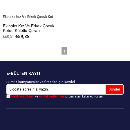
Ekinoks Kız Ve Erkek Çocuk Koton Külotlu Çorap
Ekinoks Kız Ve Erkek Çocuk
Koton Külotlu Çorap
₺59,38
₺65,31
1
E-BÜLTEN KAYIT
Sürpriz kampanyalar ve fırsatlar için kaydol.
Gönder
Üyelik koşullarını
ve
kişisel verilerimin
korunmasını kabul ediyorum.