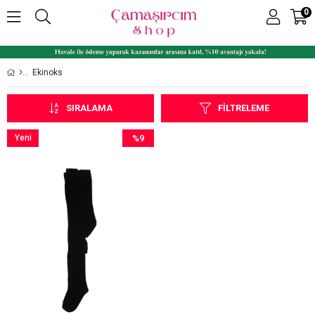
0
Ekinoks
SIRALAMA
FILTRELEME
Yeni
%9
Ürün
İndirim
%9İndirim